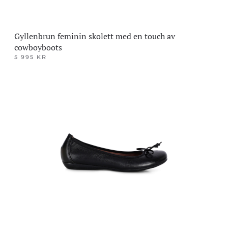
Gyllenbrun feminin skolett med en touch av
cowboyboots
5 995
KR
Dette
produktet
har
flere
varianter.
Alternativene
kan
velges
på
produktsiden