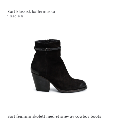
Sort klassisk ballerinasko
1 550
KR
Dette
produktet
har
flere
varianter.
Alternativene
kan
velges
på
produktsiden
Sort feminin skolett med et snev av cowboy boots