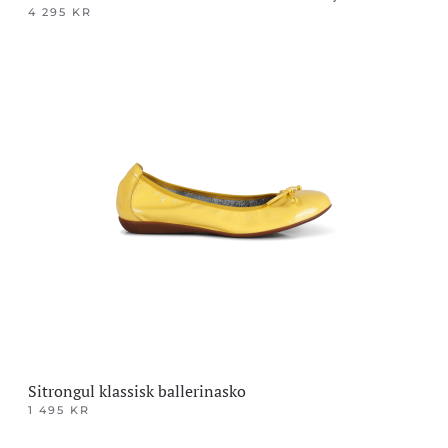
4 295
KR
Dette
produktet
har
flere
varianter.
Alternativene
kan
velges
på
produktsiden
Sitrongul klassisk ballerinasko
1 495
KR
Dette