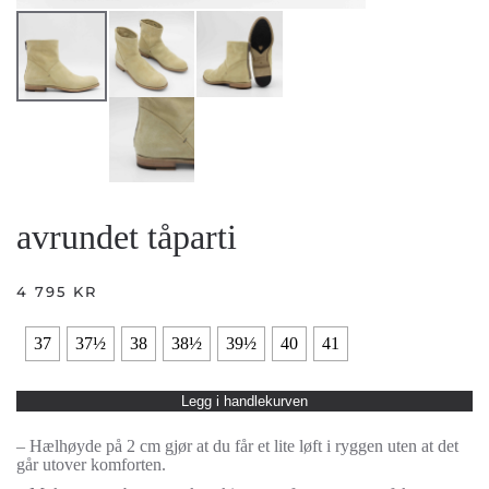
avrundet tåparti
4 795
KR
37
37½
38
38½
39½
40
41
Legg i handlekurven
– Hælhøyde på 2 cm gjør at du får et lite løft i ryggen uten at det
går utover komforten.