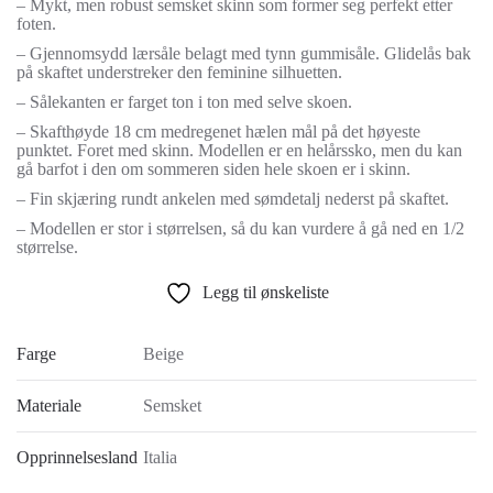
– Mykt, men robust semsket skinn som former seg perfekt etter
foten.
– Gjennomsydd lærsåle belagt med tynn gummisåle. Glidelås bak
på skaftet understreker den feminine silhuetten.
– Sålekanten er farget ton i ton med selve skoen.
– Skafthøyde 18 cm medregenet hælen mål på det høyeste
punktet. Foret med skinn. Modellen er en helårssko, men du kan
gå barfot i den om sommeren siden hele skoen er i skinn.
– Fin skjæring rundt ankelen med sømdetalj nederst på skaftet.
– Modellen er stor i størrelsen, så du kan vurdere å gå ned en 1/2
størrelse.
Legg til ønskeliste
Farge
Beige
Materiale
Semsket
Opprinnelsesland
Italia