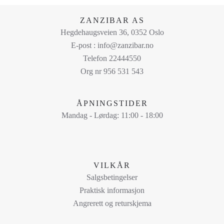
produktet
har
ZANZIBAR AS
flere
Hegdehaugsveien 36, 0352 Oslo
varianter.
E-post : info@zanzibar.no
Alternativene
Telefon 22444550
kan
Org nr 956 531 543
velges
på
ÅPNINGSTIDER
produktsiden
Mandag - Lørdag: 11:00 - 18:00
VILKÅR
Salgsbetingelser
Praktisk informasjon
Angrerett og returskjema