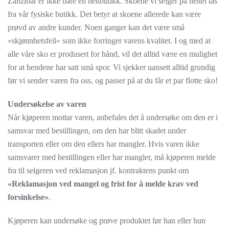
Zanzibar er ikke bare en nettbutikk. Skoene vi selger på nettet tas
fra vår fysiske butikk. Det betyr at skoene allerede kan være
prøvd av andre kunder. Noen ganger kan det være små
«skjønnhetsfeil» som ikke forringer varens kvalitet. I og med at
alle våre sko er produsert for hånd, vil det alltid være en mulighet
for at hendene har satt små spor. Vi sjekker uansett alltid grundig
før vi sender varen fra oss, og passer på at du får et par flotte sko!
Undersøkelse av varen
Når kjøperen mottar varen, anbefales det å undersøke om den er i
samsvar med bestillingen, om den har blitt skadet under
transporten eller om den ellers har mangler. Hvis varen ikke
samsvarer med bestillingen eller har mangler, må kjøperen melde
fra til selgeren ved reklamasjon jf. kontraktens punkt om
«Reklamasjon ved mangel og frist for å melde krav ved
forsinkelse»
.
Kjøperen kan undersøke og prøve produktet før han eller hun