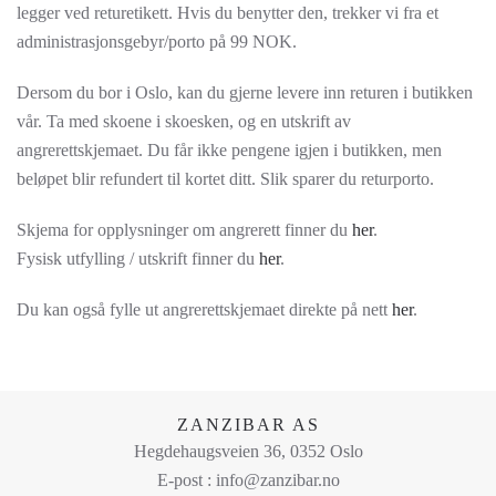
legger ved returetikett. Hvis du benytter den, trekker vi fra et
administrasjonsgebyr/porto på 99 NOK.
Dersom du bor i Oslo, kan du gjerne levere inn returen i butikken
vår. Ta med skoene i skoesken, og en utskrift av
angrerettskjemaet. Du får ikke pengene igjen i butikken, men
beløpet blir refundert til kortet ditt. Slik sparer du returporto.
Skjema for opplysninger om angrerett finner du
her
.
Fysisk utfylling / utskrift finner du
h
er
.
Du kan også fylle ut angrerettskjemaet direkte på nett
her
.
ZANZIBAR AS
Hegdehaugsveien 36, 0352 Oslo
E-post : info@zanzibar.no