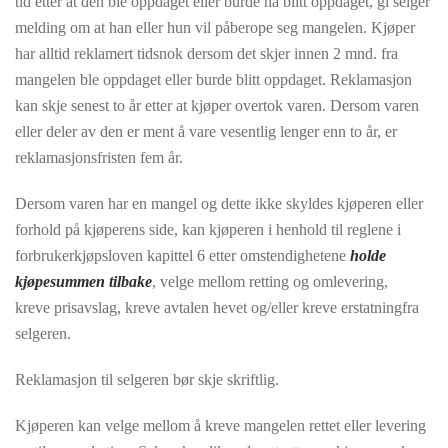
tid etter at den ble oppdaget eller burde ha blitt oppdaget, gi selger
melding om at han eller hun vil påberope seg mangelen. Kjøper
har alltid reklamert tidsnok dersom det skjer innen 2 mnd. fra
mangelen ble oppdaget eller burde blitt oppdaget. Reklamasjon
kan skje senest to år etter at kjøper overtok varen. Dersom varen
eller deler av den er ment å vare vesentlig lenger enn to år, er
reklamasjonsfristen fem år.
Dersom varen har en mangel og dette ikke skyldes kjøperen eller
forhold på kjøperens side, kan kjøperen i henhold til reglene i
forbrukerkjøpsloven kapittel 6 etter omstendighetene
holde
kjøpesummen tilbake
, velge mellom retting og omlevering,
kreve prisavslag, kreve avtalen hevet og/eller kreve erstatningfra
selgeren.
Reklamasjon til selgeren bør skje skriftlig.
Kjøperen kan velge mellom å kreve mangelen rettet eller levering