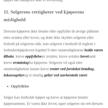
11. Selgerens rettigheter ved kjøperens
mislighold
Dersom kjøperen ikke betaler eller oppfyller de øvrige pliktene
etter avtalen eller loven, og dette ikke skyldes selgeren eller
forhold på selgerens side, kan selgeren i henhold til reglene i
forbrukerkjøpsloven kapittel 9 etter omstendighetene
holde varen
tilbake
, kreve
oppfyllelse
av avtalen, kreve avtalen
hevet
samt
kreve
erstatning
fra kjøperen. Selgeren vil også etter
omstendighetene kunne kreve
renter ved forsinket betaling
,
inkassogebyr
og et rimelig
gebyr ved uavhentede varer
.
Oppfyllelse
Selger kan fastholde kjøpet og kreve at kjøperen betaler
kjøpesummen. Er varen ikke levert, taper selgeren sin rett dersom