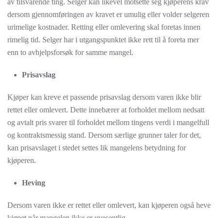
av tilsvarende ting. Selger kan likevel motsette seg kjøperens krav
dersom gjennomføringen av kravet er umulig eller volder selgeren
urimelige kostnader. Retting eller omlevering skal foretas innen
rimelig tid. Selger har i utgangspunktet ikke rett til å foreta mer
enn to avhjelpsforsøk for samme mangel.
Prisavslag
Kjøper kan kreve et passende prisavslag dersom varen ikke blir
rettet eller omlevert. Dette innebærer at forholdet mellom nedsatt
og avtalt pris svarer til forholdet mellom tingens verdi i mangelfull
og kontraktsmessig stand. Dersom særlige grunner taler for det,
kan prisavslaget i stedet settes lik mangelens betydning for
kjøperen.
Heving
Dersom varen ikke er rettet eller omlevert, kan kjøperen også heve
kjøpet når mangelen ikke er uvesentlig.