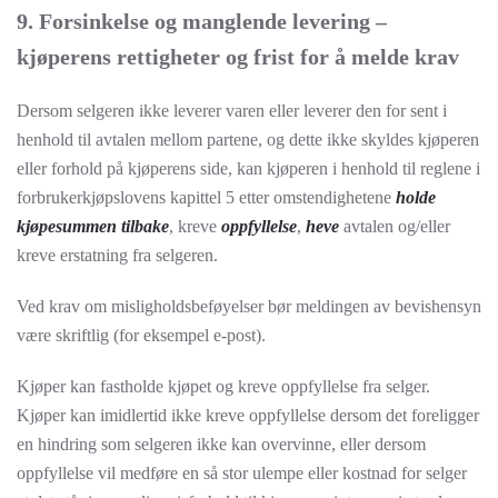
9. Forsinkelse og manglende levering –
kjøperens rettigheter og frist for å melde krav
Dersom selgeren ikke leverer varen eller leverer den for sent i
henhold til avtalen mellom partene, og dette ikke skyldes kjøperen
eller forhold på kjøperens side, kan kjøperen i henhold til reglene i
forbrukerkjøpslovens kapittel 5 etter omstendighetene
holde
kjøpesummen tilbake
, kreve
oppfyllelse
,
heve
avtalen og/eller
kreve erstatning fra selgeren.
Ved krav om misligholdsbeføyelser bør meldingen av bevishensyn
være skriftlig (for eksempel e-post).
Kjøper kan fastholde kjøpet og kreve oppfyllelse fra selger.
Kjøper kan imidlertid ikke kreve oppfyllelse dersom det foreligger
en hindring som selgeren ikke kan overvinne, eller dersom
oppfyllelse vil medføre en så stor ulempe eller kostnad for selger