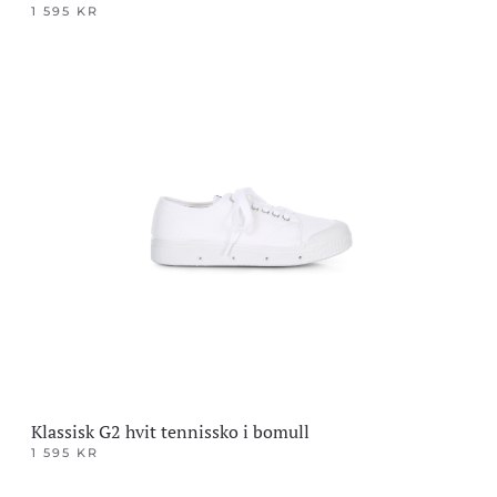
1 595
KR
Dette
produktet
har
flere
varianter.
Alternativene
kan
velges
på
produktsiden
Klassisk G2 hvit tennissko i bomull
1 595
KR
Dette