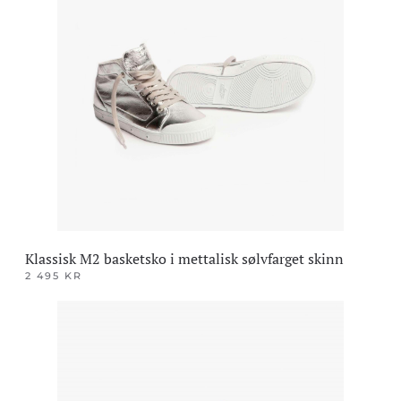
flere
varianter.
Alternativene
kan
velges
på
produktsiden
Klassisk M2 basketsko i mettalisk sølvfarget skinn
2 495
KR
Dette
produktet
har
flere
varianter.