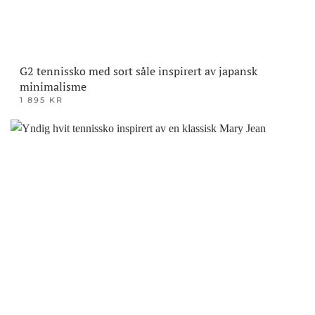
G2 tennissko med sort såle inspirert av japansk
minimalisme
1 895
KR
Dette
produktet
har
flere
varianter.
Alternativene
kan
velges
på
produktsiden