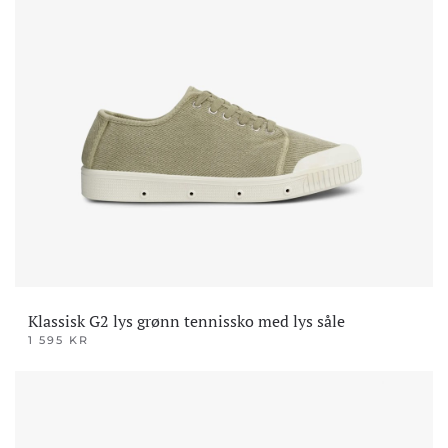
har
flere
varianter.
Alternativene
kan
velges
på
produktsiden
Klassisk G2 lys grønn tennissko med lys såle
1 595
KR
Dette
produktet
har
flere