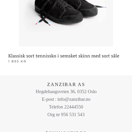
velges
på
produktsiden
Klassisk sort tennissko i semsket skinn med sort såle
1 895
KR
Dette
produktet
har
ZANZIBAR AS
flere
Hegdehaugsveien 36, 0352 Oslo
varianter.
E-post : info@zanzibar.no
Alternativene
Telefon 22444550
kan
Org nr 956 531 543
velges
på