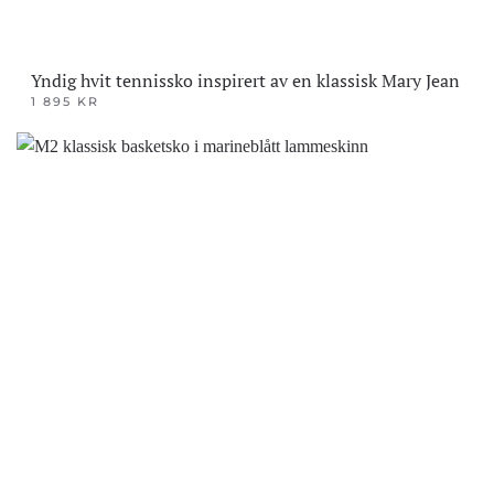
Yndig hvit tennissko inspirert av en klassisk Mary Jean
1 895
KR
Dette
produktet
har
flere
varianter.
Alternativene
kan
velges
på
produktsiden