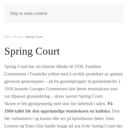
Skip to main content
Hjem
/
Brands
/ Spring Court
Spring Court
Spring Court har sin historie tilbake til 1936. Familien
Grimmeisen i Frankrike jobbet med å utvikle produkter av gummi
gjennom generasjoner – alt fra gummipropper til gummistøvler. I
1936 lanserte Georges Grimmeisen den første tennisskoen som
var tilpasset grusunderlag – derav navnet Spring Court.
Skoen er lett gjenkjennelig med sine fire luftehull i sålen.
På
1960-tallet ble den opprinnelige tennisskoen en kultsko.
Den
ble «urbanisert» og kunne ofte ses på kjendisenes føtter. John
Lennon og Yoko Ono hadde begge på seg hvite Spring Court-sko