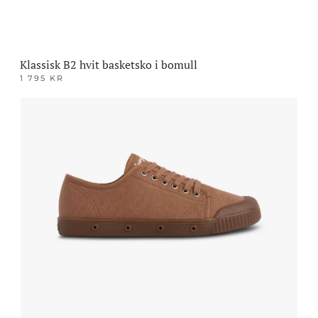
Klassisk B2 hvit basketsko i bomull
1 795
KR
Dette
produktet
har
flere
varianter.
Alternativene
kan
velges
på
produktsiden