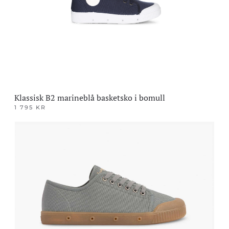
velges
på
produktsiden
Klassisk B2 marineblå basketsko i bomull
1 795
KR
Dette
produktet
har
flere
varianter.
Alternativene
kan
velges
på