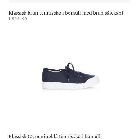
Klassisk brun tennissko i bomull med brun sålekant
1 595
KR
Dette
produktet
har
flere
varianter.
Alternativene
kan
velges
på
produktsiden
Klassisk G2 marineblå tennissko i bomull