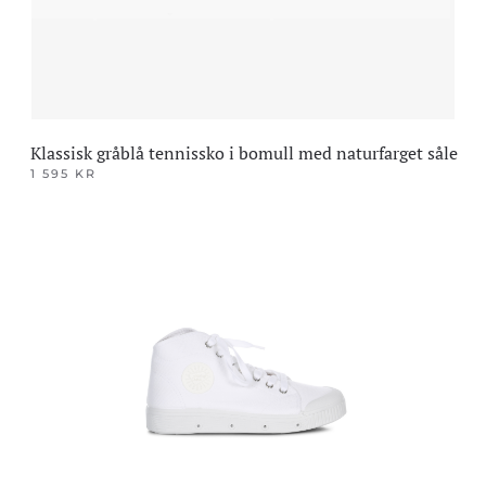
produktsiden
Klassisk gråblå tennissko i bomull med naturfarget såle
1 595
KR
Dette
produktet
har
flere
varianter.
Alternativene
kan
velges
på
produktsiden