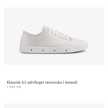
produktet
har
flere
varianter.
Alternativene
kan
velges
på
produktsiden
Klassisk G2 sølvfarget tennissko i bomull
1 595
KR
Dette
produktet
har