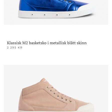
på
produktsiden
Klassisk M2 basketsko i metallisk blått skinn
2 295
KR
Dette
produktet
har
flere
varianter.
Alternativene
kan
velges
på
produktsiden