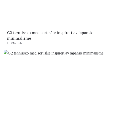
G2 tennissko med sort såle inspirert av japansk
minimalisme
1 895
KR
Dette
produktet
har
flere
varianter.
Alternativene
kan
velges
på
produktsiden