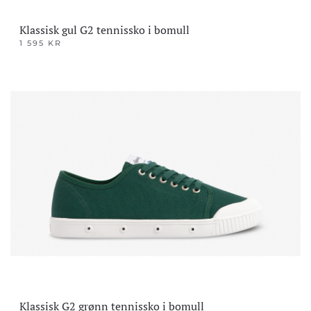
Klassisk gul G2 tennissko i bomull
1 595
KR
Dette
produktet
har
flere
varianter.
Alternativene
kan
velges
på
produktsiden
Klassisk G2 grønn tennissko i bomull