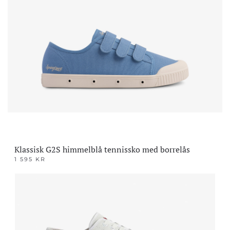
flere
varianter.
Alternativene
kan
velges
på
produktsiden
Klassisk G2S himmelblå tennissko med borrelås
1 595
KR
Dette
produktet
har
flere
varianter.