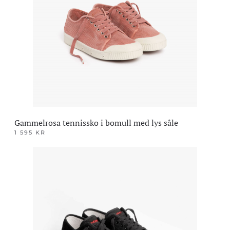
Alternativene
kan
velges
på
produktsiden
Gammelrosa tennissko i bomull med lys såle
1 595
KR
Dette
produktet
har
flere
varianter.
Alternativene
kan