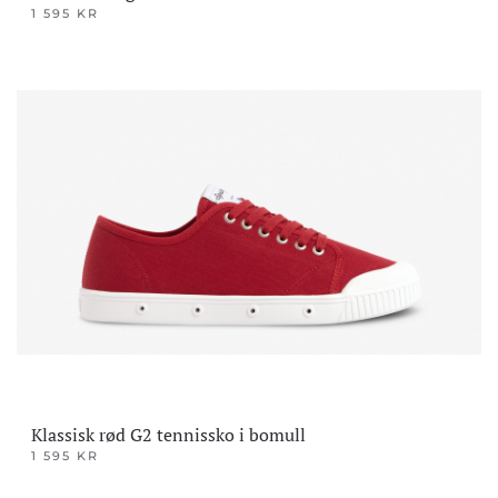
1 595
KR
Dette
produktet
har
flere
varianter.
Alternativene
kan
velges
på
produktsiden
Klassisk rød G2 tennissko i bomull
1 595
KR
Dette