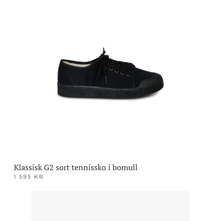
produktet
har
flere
varianter.
Alternativene
kan
velges
på
produktsiden
Klassisk G2 sort tennissko i bomull
1 595
KR
Dette
produktet
har