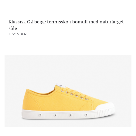
Klassisk G2 beige tennissko i bomull med naturfarget
såle
1 595
KR
Dette
produktet
har
flere
varianter.
Alternativene
kan
velges
på
produktsiden