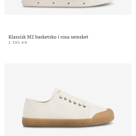
Klassisk M2 basketsko i rosa semsket
2 395
KR
Dette
produktet
har
flere
varianter.
Alternativene
kan
velges
på
produktsiden