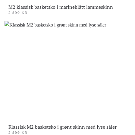
M2 klassisk basketsko i marineblått lammeskinn
2 599
KR
Dette
produktet
har
flere
varianter.
Alternativene
kan
velges
på
produktsiden
Klassisk M2 basketsko i grønt skinn med lyse såler
2 599
KR