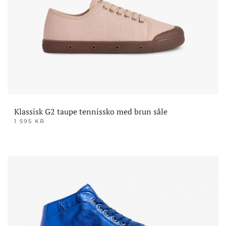
kan
velges
på
produktsiden
Klassisk G2 taupe tennissko med brun såle
1 595
KR
Dette
produktet
har
flere
varianter.
Alternativene
kan
velges