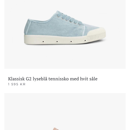
varianter.
Alternativene
kan
velges
på
produktsiden
Klassisk G2 lyseblå tennissko med hvit såle
1 595
KR
Dette
produktet
har
flere
varianter.
Alternativene