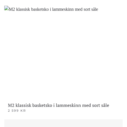
Dette
produktet
har
flere
varianter.
Alternativene
kan
velges
på
produktsiden
M2 klassisk basketsko i lammeskinn med sort såle
2 599
KR
Dette
produktet