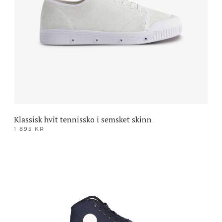
Alternativene
kan
velges
på
produktsiden
Klassisk hvit tennissko i semsket skinn
1 895
KR
Dette
produktet
har
flere
varianter.
Alternativene
kan