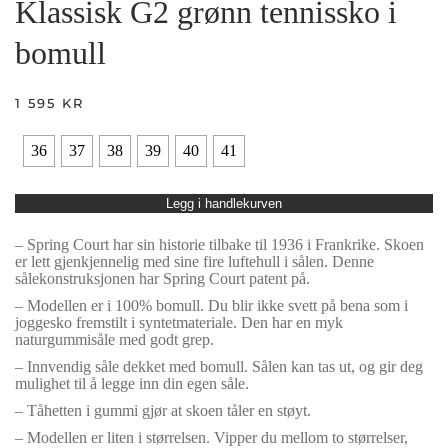
Klassisk G2 grønn tennissko i
bomull
1 595
KR
36
37
38
39
40
41
Legg i handlekurven
– Spring Court har sin historie tilbake til 1936 i Frankrike. Skoen
er lett gjenkjennelig med sine fire luftehull i sålen. Denne
sålekonstruksjonen har Spring Court patent på.
– Modellen er i 100% bomull. Du blir ikke svett på bena som i
joggesko fremstilt i syntetmateriale. Den har en myk
naturgummisåle med godt grep.
– Innvendig såle dekket med bomull. Sålen kan tas ut, og gir deg
mulighet til å legge inn din egen såle.
– Tåhetten i gummi gjør at skoen tåler en støyt.
– Modellen er liten i størrelsen. Vipper du mellom to størrelser,