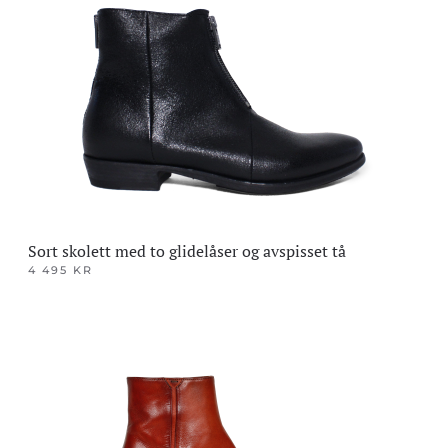
Alternativene
kan
velges
på
produktsiden
Sort skolett med to glidelåser og avspisset tå
4 495
KR
Dette
produktet
har
flere
varianter.
Alternativene
kan