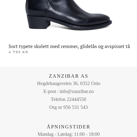
produktsiden
Sort typete skolett med remmer, glidelås og avspisset tå
4 795
KR
Dette
produktet
har
ZANZIBAR AS
flere
Hegdehaugsveien 36, 0352 Oslo
varianter.
E-post : info@zanzibar.no
Alternativene
Telefon 22444550
kan
Org nr 956 531 543
velges
på
ÅPNINGSTIDER
produktsiden
Mandag - Lørdag: 11:00 - 18:00