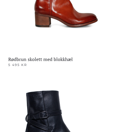
velges
på
produktsiden
Rødbrun skolett med blokkhæl
5 495
KR
Dette
produktet
har
flere
varianter.
Alternativene
kan
velges
på