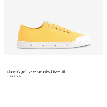
Klassisk gul G2 tennissko i bomull
1 595
KR
Dette
produktet
har
flere
varianter.