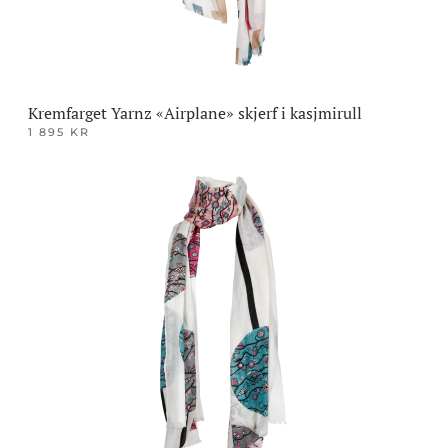
Kremfarget Yarnz «Airplane» skjerf i kasjmirull
1 895
KR
Dette
produktet
har
flere
varianter.
Alternativene
kan
velges
på
produktsiden