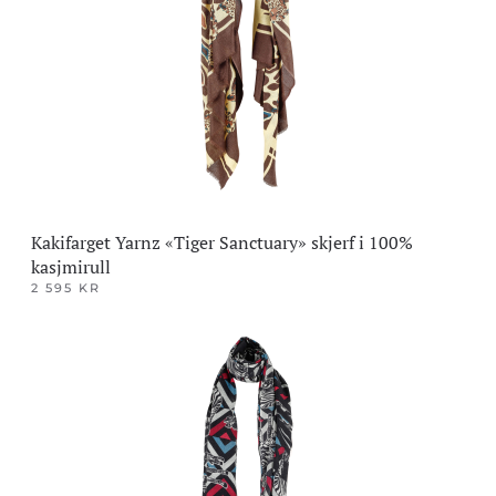
Kakifarget Yarnz «Tiger Sanctuary» skjerf i 100%
kasjmirull
2 595
KR
Dette
produktet
har
flere
varianter.
Alternativene
kan