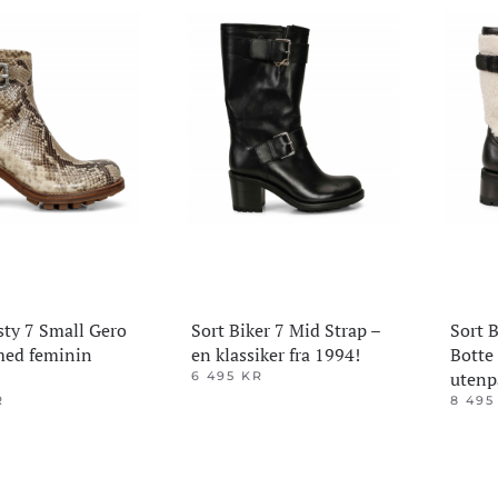
varianter.
variante
ene
Alternativene
Alterna
kan
kan
velges
velges
på
på
den
produktsiden
produkt
sty 7 Small Gero
Sort Biker 7 Mid Strap –
Sort B
med feminin
en klassiker fra 1994!
Botte
utenp
6 495
KR
Dette
R
8 49
Dette
produktet
produkt
har
har
flere