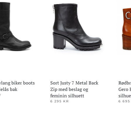
vlang biker boots
Sort Justy 7 Metal Back
Rødbr
elås bak
Zip med beslag og
Gero 
feminin silhuett
silhue
R
6 295
KR
6 69
Dette
Dette
produktet
produkt
har
har
flere
flere