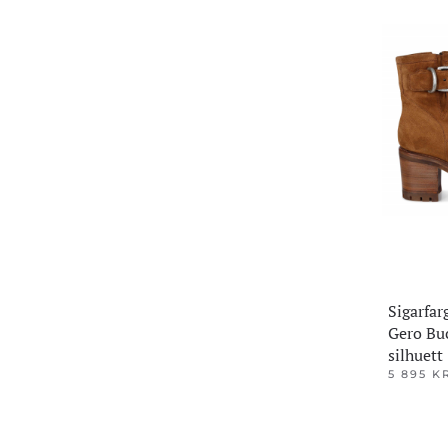
flere
varianter.
Alternativ
kan
velges
på
produktsi
Sigarfar
Gero Bu
silhuett
5 895
K
Dette
produktet
har