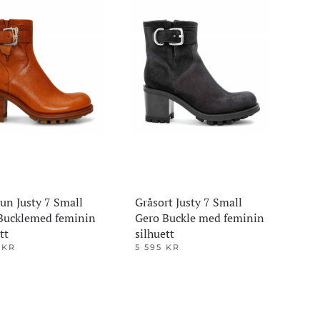
un Justy 7 Small
Gråsort Justy 7 Small
Bucklemed feminin
Gero Buckle med feminin
tt
silhuett
5
KR
5 595
KR
Dette
et
produktet
har
flere