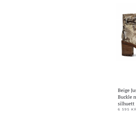
Alternativ
kan
velges
på
produktsi
Beige Ju
Buckle 
silhuett
6 595
K
Dette
produktet
har