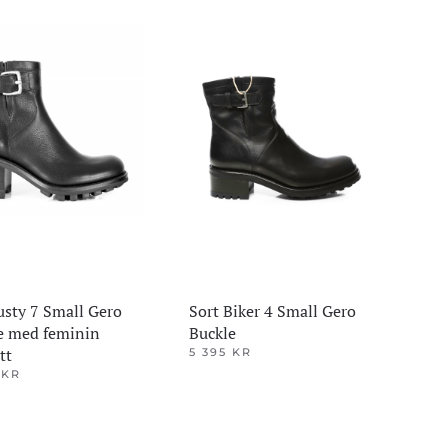
varianter.
r.
Alternativene
tivene
kan
velges
på
produktsiden
siden
usty 7 Small Gero
Sort Biker 4 Small Gero
e med feminin
Buckle
tt
5 395
KR
Dette
5
KR
produktet
et
har