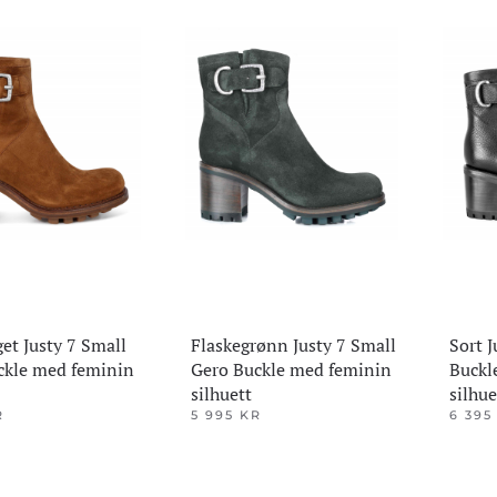
flere
varianter.
variante
Alternativene
ene
Alterna
kan
kan
velges
velges
på
på
produktsiden
den
produkt
get Justy 7 Small
Flaskegrønn Justy 7 Small
Sort J
ckle med feminin
Gero Buckle med feminin
Buckl
silhuett
silhue
R
5 995
KR
6 39
Dette
Dette
produktet
produkt
har
har