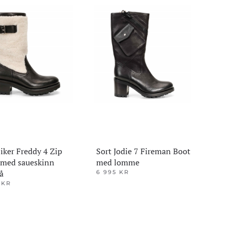
r.
varianter.
tivene
Alternativene
kan
velges
på
siden
produktsiden
iker Freddy 4 Zip
Sort Jodie 7 Fireman Boot
 med saueskinn
med lomme
å
6 995
KR
Dette
5
KR
produktet
et
har
flere