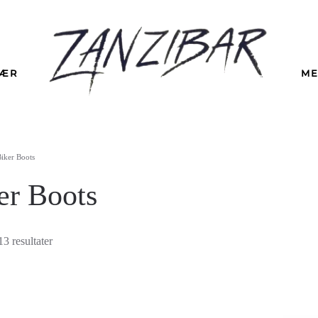
LÆR
ME
Biker Boots
er Boots
Sortert
13 resultater
etter
nyeste