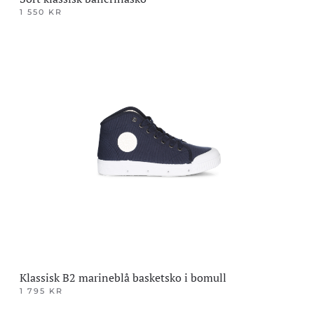
1 550
KR
Dette
produktet
har
flere
varianter.
Alternativene
kan
velges
på
produktsiden
Klassisk B2 marineblå basketsko i bomull
1 795
KR
Dette