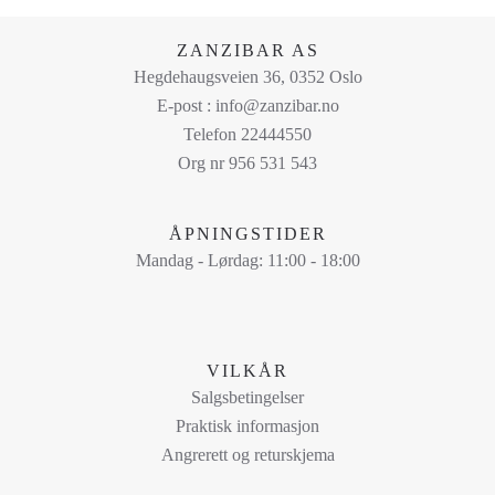
produktet
har
ZANZIBAR AS
flere
Hegdehaugsveien 36, 0352 Oslo
varianter.
E-post : info@zanzibar.no
Alternativene
Telefon 22444550
kan
Org nr 956 531 543
velges
på
ÅPNINGSTIDER
produktsiden
Mandag - Lørdag: 11:00 - 18:00
VILKÅR
Salgsbetingelser
Praktisk informasjon
Angrerett og returskjema