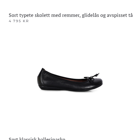
Sort typete skolett med remmer, glidelås og avspisset tå
4 795
KR
Dette
produktet
har
flere
varianter.
Alternativene
kan
velges
på
produktsiden
Sort klassisk ballerinasko