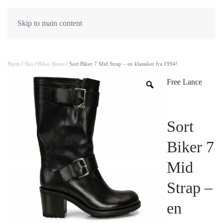
Skip to main content
Hjem
/
Sko
/
Biker Boots
/ Sort Biker 7 Mid Strap – en klassiker fra 1994!
Free Lance
Sort
Biker 7
Mid
Strap –
en