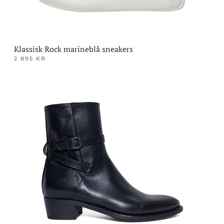
Klassisk Rock marineblå sneakers
2 895
KR
Dette
produktet
har
flere
varianter.
Alternativene
kan
velges
på
produktsiden