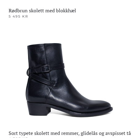
Rødbrun skolett med blokkhæl
5 495
KR
Dette
produktet
har
flere
varianter.
Alternativene
kan
velges
på
produktsiden
Sort typete skolett med remmer, glidelås og avspisset tå