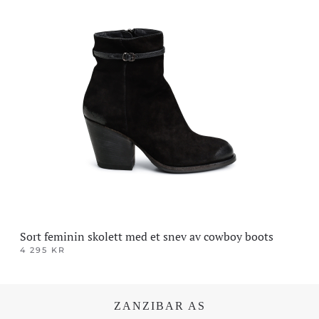
har
flere
varianter.
Alternativene
kan
velges
på
produktsiden
Sort feminin skolett med et snev av cowboy boots
4 295
KR
Dette
produktet
har
ZANZIBAR AS