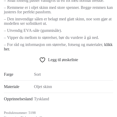
– Smal fotseng passer vanligvis til en fot med normal bredde.
– Remmene er i oljet skinn med store spenner. Begge remmen kan
justeres for perfekt passform.
– Den innvendige sålen er belagt med glatt skinn, noe som gjør at
modellen ser sofistikert ut.
– Utvendig EVA-såle (gummisåle).
– Vipper du mellom to størrelser, bør du vurdere å gå ned.
– For råd og informasjon om størrelse, fotseng og materialer,
klikk
her.
Legg til ønskeliste
Farge
Sort
Materiale
Oljet skinn
Opprinnelsesland
Tyskland
Produktnummer:
5198