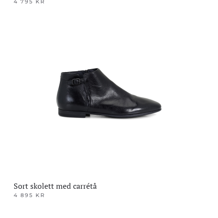
4 795
KR
Dette
produktet
har
flere
varianter.
Alternativene
kan
velges
på
produktsiden
Sort skolett med carrétå
4 895
KR
Dette
produktet