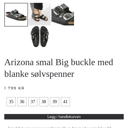
Arizona smal Big buckle med
blanke sølvspenner
1 799
KR
35
36
37
38
39
41
Legg i handlekurven