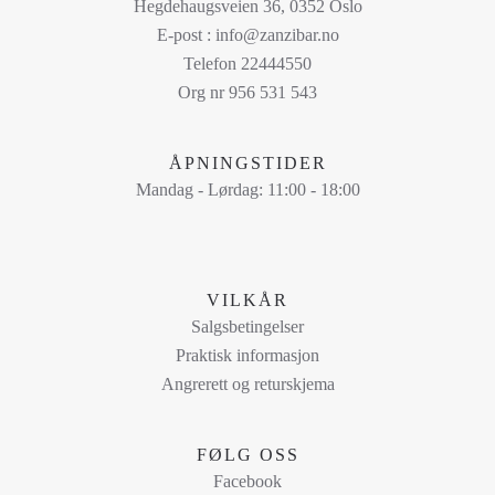
flere
Hegdehaugsveien 36, 0352 Oslo
varianter.
E-post : info@zanzibar.no
Alternativene
Telefon 22444550
kan
Org nr 956 531 543
velges
på
ÅPNINGSTIDER
produktsiden
Mandag - Lørdag: 11:00 - 18:00
VILKÅR
Salgsbetingelser
Praktisk informasjon
Angrerett og returskjema
FØLG OSS
Facebook