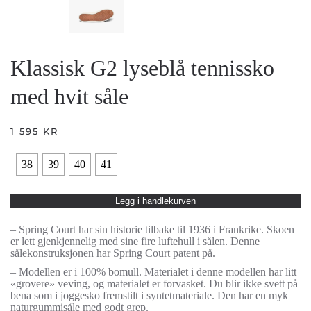
Klassisk G2 lyseblå tennissko
med hvit såle
1 595
KR
38
39
40
41
Legg i handlekurven
– Spring Court har sin historie tilbake til 1936 i Frankrike. Skoen
er lett gjenkjennelig med sine fire luftehull i sålen. Denne
sålekonstruksjonen har Spring Court patent på.
– Modellen er i 100% bomull. Materialet i denne modellen har litt
«grovere» veving, og materialet er forvasket. Du blir ikke svett på
bena som i joggesko fremstilt i syntetmateriale. Den har en myk
naturgummisåle med godt grep.