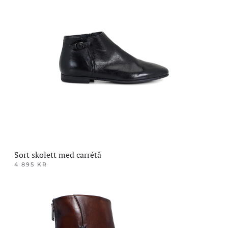
flere
varianter.
Alternativene
kan
velges
på
produktsiden
Sort skolett med carrétå
4 895
KR
Dette
produktet
har
flere
varianter.