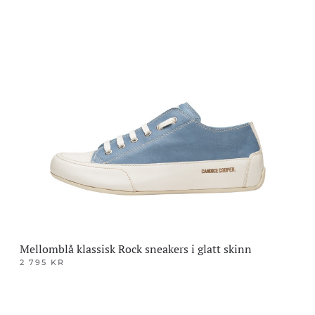
produktet
har
flere
varianter.
Alternativene
kan
velges
på
produktsiden
Mellomblå klassisk Rock sneakers i glatt skinn
2 795
KR
Dette
produktet
har