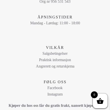
kan
Org nr 956 531 543
velges
på
ÅPNINGSTIDER
produktsiden
Mandag - Lørdag: 11:00 - 18:00
VILKÅR
Salgsbetingelser
Praktisk informasjon
Angrerett og returskjema
FØLG OSS
Facebook
Instagram
0
Kjøper du hos oss får du gratis frakt, uansett kjøpesum!