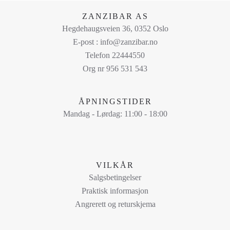
på
ZANZIBAR AS
produktsiden
Hegdehaugsveien 36, 0352 Oslo
E-post : info@zanzibar.no
Telefon 22444550
Org nr 956 531 543
ÅPNINGSTIDER
Mandag - Lørdag: 11:00 - 18:00
VILKÅR
Salgsbetingelser
Praktisk informasjon
Angrerett og returskjema