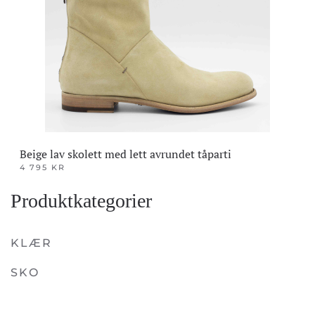
Beige lav skolett med lett avrundet tåparti
4 795
KR
Dette
Produktkategorier
produktet
har
flere
KLÆR
varianter.
SKO
Alternativene
kan
velges