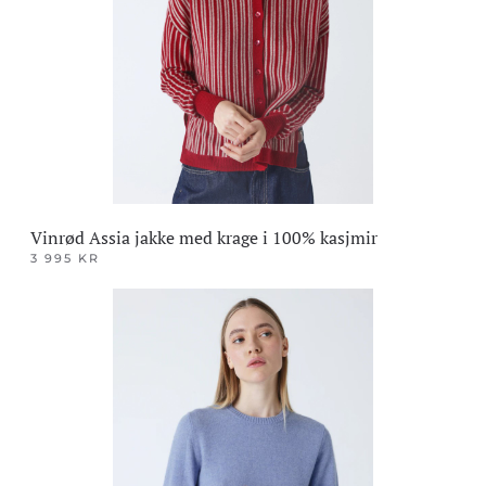
Vinrød Assia jakke med krage i 100% kasjmir
3 995
KR
Dette
produktet
har
flere
varianter.
Alternativene
kan
velges