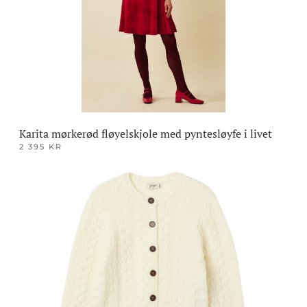
velges
på
produktsiden
Karita mørkerød fløyelskjole med pyntesløyfe i livet
2 395
KR
Dette
produktet
har
flere
varianter.
Alternativene
kan
velges
på