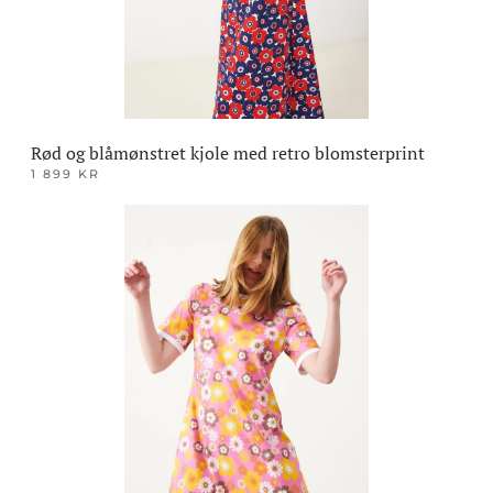
produktsiden
Rød og blåmønstret kjole med retro blomsterprint
1 899
KR
Dette
produktet
har
flere
varianter.
Alternativene
kan
velges
på
produktsiden