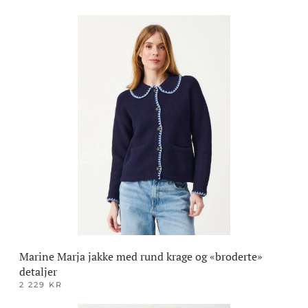
Dette
produktet
har
flere
varianter.
Alternativene
kan
velges
på
produktsiden
Marine Marja jakke med rund krage og «broderte»
detaljer
2 229
KR
Dette