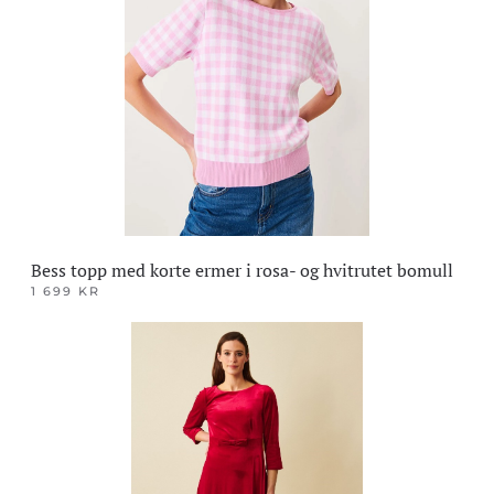
Alternativene
kan
velges
på
produktsiden
Bess topp med korte ermer i rosa- og hvitrutet bomull
1 699
KR
Dette
produktet
har
flere
varianter.
Alternativene
kan