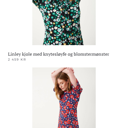
velges
på
produktsiden
Linley kjole med knytesløyfe og blomstermønster
2 459
KR
Dette
produktet
har
flere
varianter.
Alternativene
kan
velges
på