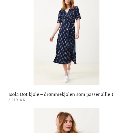
har
flere
varianter.
Alternativene
kan
velges
på
produktsiden
Isola Dot kjole – drømmekjolen som passer allle!!
2 119
KR
Dette
produktet
har
flere