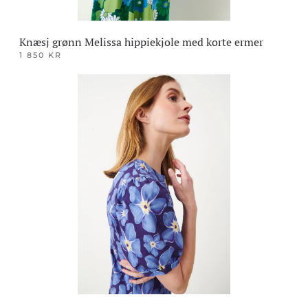
Knæsj grønn Melissa hippiekjole med korte ermer
1 850
KR
Dette
produktet
har
flere
varianter.
Alternativene
kan
velges
på
produktsiden