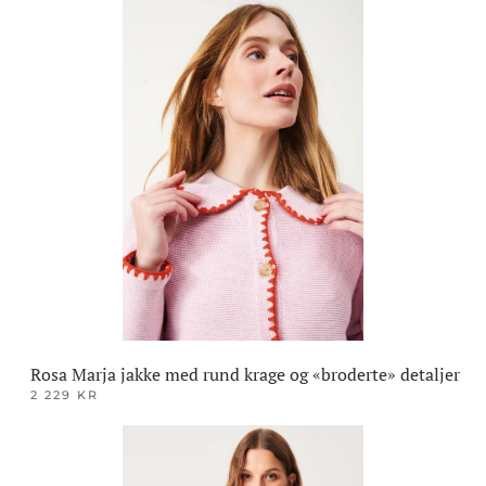
produktet
har
flere
varianter.
Alternativene
kan
velges
på
produktsiden
Rosa Marja jakke med rund krage og «broderte» detaljer
2 229
KR
Dette
produktet
har