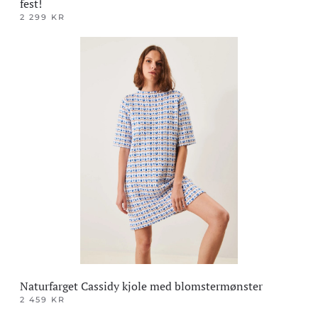
fest!
2 299
KR
Dette
produktet
har
flere
varianter.
Alternativene
kan
velges
på
produktsiden
Naturfarget Cassidy kjole med blomstermønster
2 459
KR
Dette