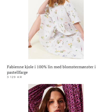
varianter.
Alternativene
kan
velges
på
produktsiden
Fabienne kjole i 100% lin med blomstermønster i
pastellfarge
3 129
KR
Dette
produktet
har
flere
varianter.