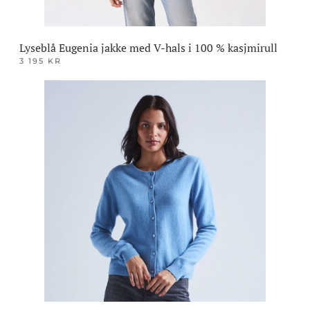
Lyseblå Eugenia jakke med V-hals i 100 % kasjmirull
3 195
KR
Dette
produktet
har
flere
varianter.
Alternativene
kan
velges
på
produktsiden