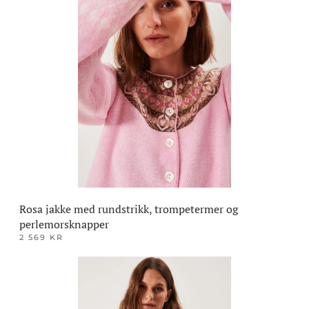
flere
varianter.
Alternativene
kan
velges
på
produktsiden
Rosa jakke med rundstrikk, trompetermer og
perlemorsknapper
2 569
KR
Dette
produktet
har
flere