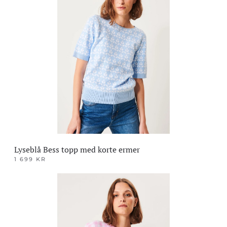
flere
varianter.
Alternativene
kan
velges
på
produktsiden
Lyseblå Bess topp med korte ermer
1 699
KR
Dette
produktet
har
flere
varianter.