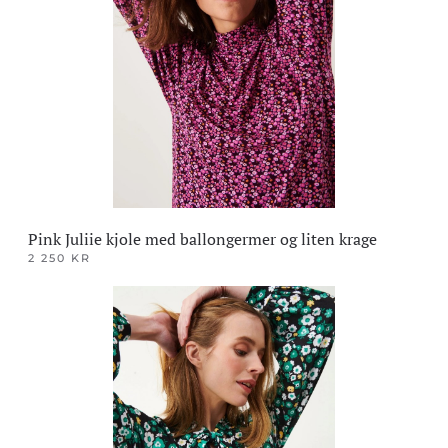
Alternativene
kan
velges
på
produktsiden
Pink Juliie kjole med ballongermer og liten krage
2 250
KR
Dette
produktet
har
flere
varianter.
Alternativene
kan