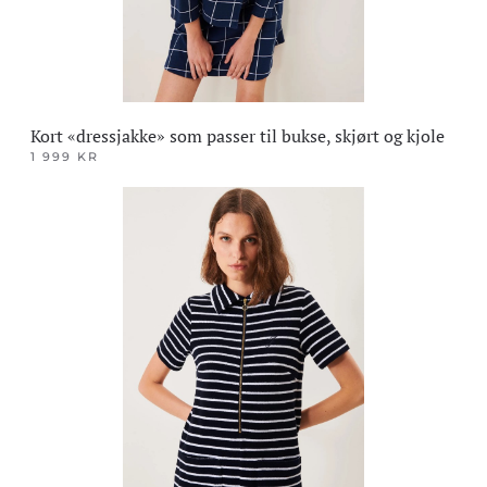
Kort «dressjakke» som passer til bukse, skjørt og kjole
1 999
KR
Dette
produktet
har
flere
varianter.
Alternativene
kan
velges
på
produktsiden