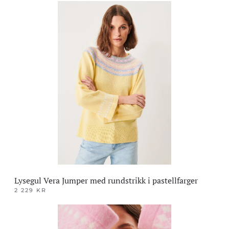
produktet
har
flere
varianter.
Alternativene
kan
velges
på
produktsiden
Lysegul Vera Jumper med rundstrikk i pastellfarger
2 229
KR
Dette
produktet
har