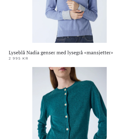
på
produktsiden
Lyseblå Nadia genser med lysegrå «mansjetter»
2 995
KR
Dette
produktet
har
flere
varianter.
Alternativene
kan
velges
på
produktsiden