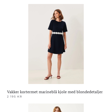
Dette
produktet
har
flere
varianter.
Alternativene
kan
velges
på
produktsiden
Vakker kortermet marineblå kjole med blondedetaljer
2 195
KR
Dette
produktet