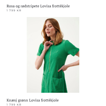
Rosa og rødstripete Lovisa frottèkjole
1 799
KR
Dette
produktet
har
flere
varianter.
Alternativene
kan
velges
på
produktsiden
Knæsj grønn Lovisa frottèkjole
1 799
KR