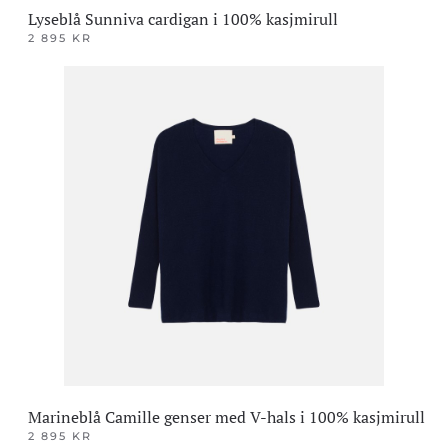
Lyseblå Sunniva cardigan i 100% kasjmirull
2 895
KR
Dette
produktet
har
flere
varianter.
Alternativene
kan
velges
på
produktsiden
Marineblå Camille genser med V-hals i 100% kasjmirull
2 895
KR