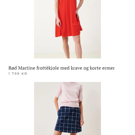
kan
velges
på
produktsiden
Rød Martine frottèkjole med krave og korte ermer
1 799
KR
Dette
produktet
har
flere
varianter.
Alternativene
kan
velges