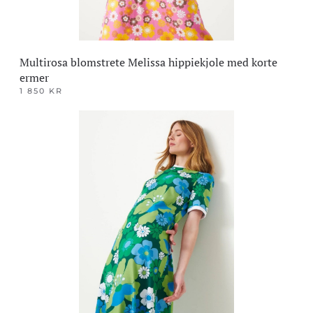
Multirosa blomstrete Melissa hippiekjole med korte
ermer
1 850
KR
Dette
produktet
har
flere
varianter.
Alternativene
kan
velges
på
produktsiden