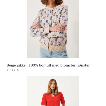
varianter.
Alternativene
kan
velges
på
produktsiden
Beige jakke i 100% bomull med blomstermønster
2 459
KR
Dette
produktet
har
flere
varianter.
Alternativene