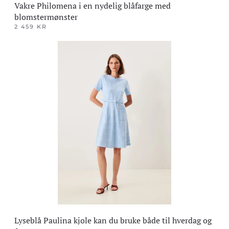
Vakre Philomena i en nydelig blåfarge med
blomstermønster
2 459
KR
Dette
produktet
har
flere
varianter.
Alternativene
kan
velges
på
produktsiden
Lyseblå Paulina kjole kan du bruke både til hverdag og