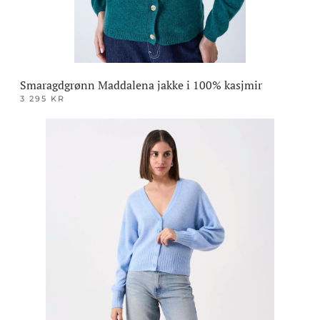
Smaragdgrønn Maddalena jakke i 100% kasjmir
3 295
KR
Dette
produktet
har
flere
varianter.
Alternativene
kan
velges
på
produktsiden