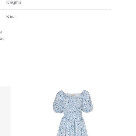
Kasjmir
Kina
16
ær