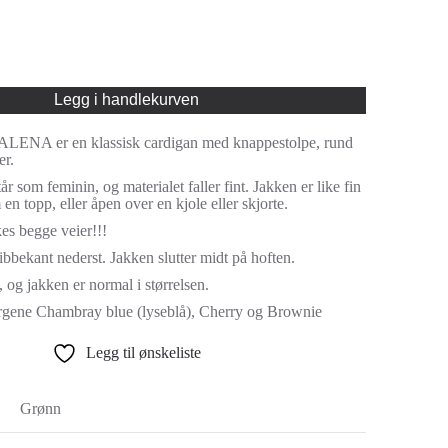
Legg i handlekurven
ENA er en klassisk cardigan med knappestolpe, rund
er.
r som feminin, og materialet faller fint. Jakken er like fin
en topp, eller åpen over en kjole eller skjorte.
es begge veier!!!
bbekant nederst. Jakken slutter midt på hoften.
, og jakken er normal i størrelsen.
argene Chambray blue (lyseblå), Cherry og Brownie
Legg til ønskeliste
Grønn