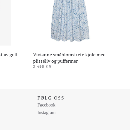
t av gull
Vivianne småblomstrete kjole med
plisséliv og puffermer
3 495
KR
Dette
produktet
har
flere
FØLG OSS
varianter.
Facebook
Alternativene
Instagram
kan
velges