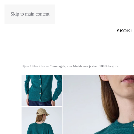
Skip to main content
SKO
K
Hjem
/
Klær
/
Jakke
/ Smaragdgrønn Maddalena jakke i 100% kasjmir