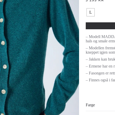
3 295
KR
L
– Modell MADDAL
hals og smale erm
– Modellen fremstå
kneppet igjen som 
– Jakken kan bruk
– Ermene har en ri
– Fasongen er rett
– Finnes også i f
Farge