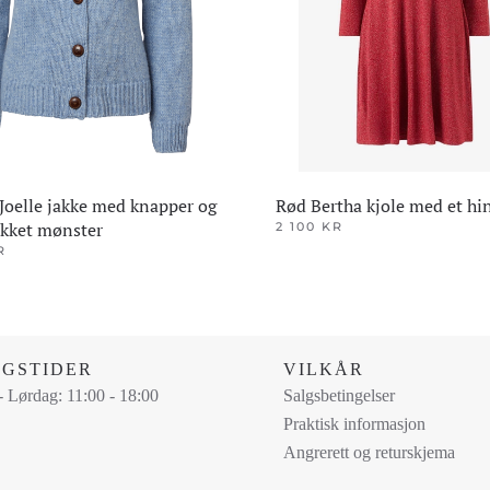
 Joelle jakke med knapper og
Rød Bertha kjole med et hin
ikket mønster
2 100
KR
Dette
R
produktet
har
flere
varianter.
NGSTIDER
VILKÅR
Alternativene
 Lørdag: 11:00 - 18:00
Salgsbetingelser
ene
kan
Praktisk informasjon
velges
Angrerett og returskjema
på