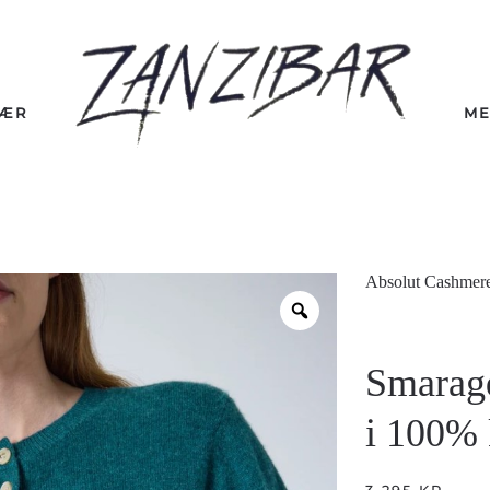
LÆR
ME
Absolut Cashmer
Smarag
i 100% 