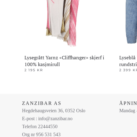
Lysegrått Yarnz «Cliffhanger» skjerf i
Lyseblå
100% kasjmirull
rundstr
2 195
KR
2 399
K
Dette
Dette
produktet
produktet
har
har
flere
flere
ZANZIBAR AS
ÅPNI
varianter.
varianter.
Hegdehaugsveien 36, 0352 Oslo
Mandag -
Alternativene
Alternativ
E-post : info@zanzibar.no
kan
kan
Telefon 22444550
velges
velges
Org nr 956 531 543