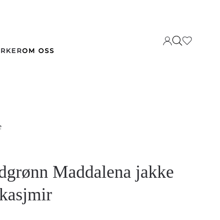
RKER
OM OSS
e
dgrønn Maddalena jakke
kasjmir