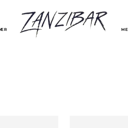
LÆR
ME