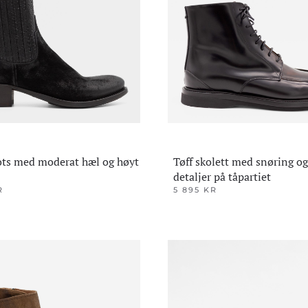
kan
velges
på
den
produktsiden
ots med moderat hæl og høyt
Tøff skolett med snøring og
detaljer på tåpartiet
R
5 895
KR
Dette
produktet
har
flere
varianter.
ene
Alternativene