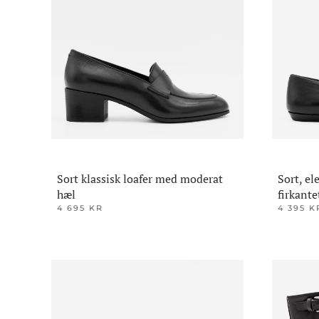
Alternativene
Alternativ
kan
kan
velges
velges
på
på
produktsiden
produktsi
Sort klassisk loafer med moderat
Sort, e
hæl
firkante
4 695
KR
4 395
K
Dette
Dette
produktet
produktet
har
har
flere
flere
varianter.
varianter.
Alternativene
Alternativ