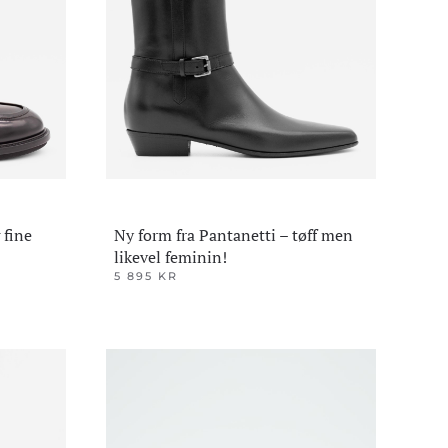
kan
velges
på
produktsiden
 fine
Ny form fra Pantanetti – tøff men
likevel feminin!
5 895
KR
Dette
produktet
har
flere
varianter.
Alternativene