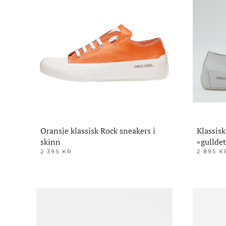
Alternativ
kan
kan
velges
velges
på
på
produktsiden
produktsi
Oransje klassisk Rock sneakers i
Klassis
skinn
«gulldet
2 395
KR
2 895
K
Dette
Dette
produktet
produktet
har
har
flere
flere
varianter.
varianter.