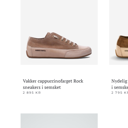
Vakker cappuccinofarget Rock
Nydelig
sneakers i semsket
i semsk
2 895
KR
2 795
K
Dette
Dette
produktet
produktet
har
har
flere
flere
varianter.
varianter.