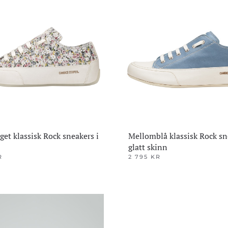
ene
Alternativene
kan
velges
på
den
produktsiden
get klassisk Rock sneakers i
Mellomblå klassisk Rock sn
glatt skinn
R
2 795
KR
Dette
produktet
har
flere
varianter.