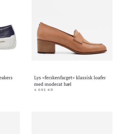
Alternativene
kan
velges
på
produktsiden
eakers
Lys «ferskenfarget» klassisk loafer
med moderat hæl
4 695
KR
Dette
produktet
har
flere
varianter.