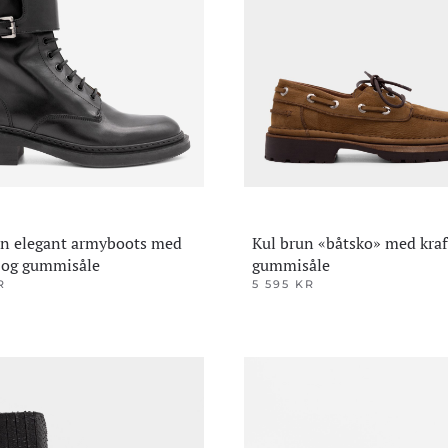
kan
velges
på
den
produktsiden
en elegant armyboots med
Kul brun «båtsko» med kraf
s og gummisåle
gummisåle
R
5 595
KR
Dette
produktet
har
flere
varianter.
ene
Alternativene