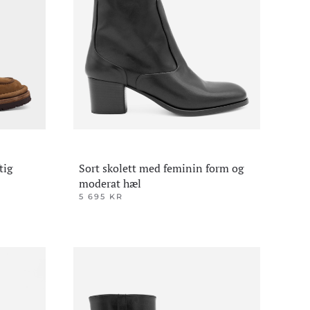
velges
på
produktsiden
tig
Sort skolett med feminin form og
moderat hæl
5 695
KR
Dette
produktet
har
flere
varianter.
Alternativene