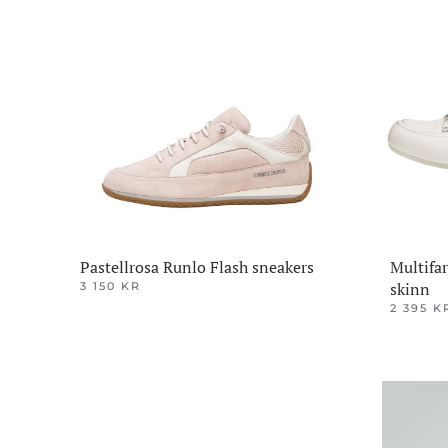
Alternativene
Alternativ
kan
kan
velges
velges
på
på
produktsiden
produktsi
Pastellrosa Runlo Flash sneakers
Multifar
skinn
3 150
KR
Dette
2 395
K
Dette
produktet
produktet
har
har
flere
flere
varianter.
varianter.
Alternativene