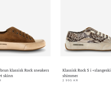
 brun klassisk Rock sneakers
Klassisk Rock S i «slanges
et skinn
shimmer
R
2 995
KR
Dette
produktet
har
flere
varianter.