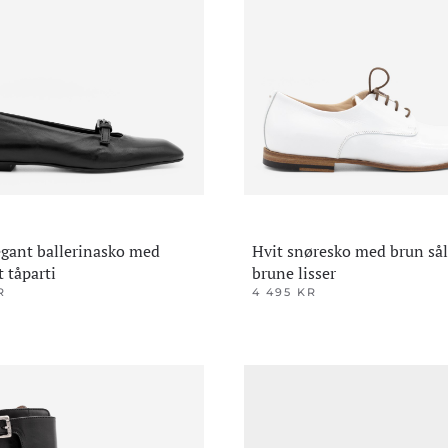
ene
kan
velges
på
produktsiden
den
legant ballerinasko med
Hvit snøresko med brun sål
t tåparti
brune lisser
R
4 495
KR
Dette
produktet
har
flere
varianter.
ene
Alternativene