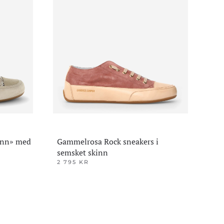
kinn» med
Gammelrosa Rock sneakers i
semsket skinn
2 795
KR
Dette
produktet
har
flere
varianter.