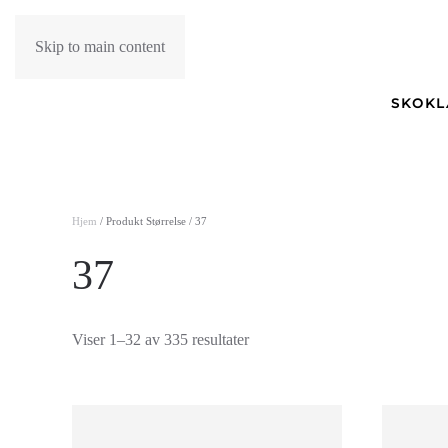
Skip to main content
SKO
K
Hjem
/ Produkt Størrelse / 37
37
Sortert
Viser 1–32 av 335 resultater
etter
nyeste