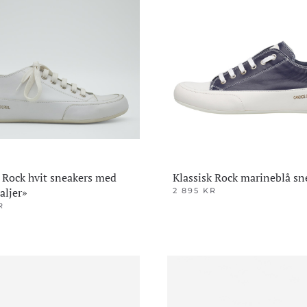
ene
Alternativene
kan
velges
på
den
produktsiden
k Rock hvit sneakers med
Klassisk Rock marineblå sn
aljer»
2 895
KR
Dette
R
produktet
har
flere
varianter.
Alternativene