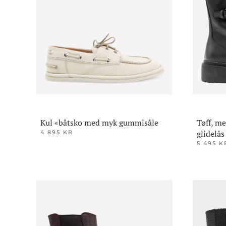
kan
kan
velges
velges
på
på
produktsiden
produktsi
Kul «båtsko med myk gummisåle
Tøff, m
glidelå
4 895
KR
Dette
5 495
K
Dette
produktet
produktet
har
har
flere
flere
varianter.
varianter.
Alternativene
Alternativ
kan