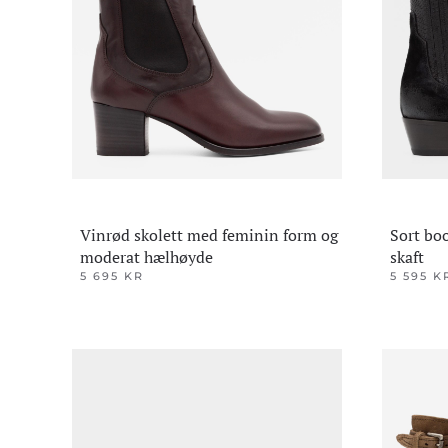
kan
velges
velges
på
på
produktsiden
produktsi
Vinrød skolett med feminin form og
Sort bo
moderat hælhøyde
skaft
5 695
KR
5 595
K
Dette
Dette
produktet
produktet
har
har
flere
flere
varianter.
varianter.
Alternativene
Alternativ