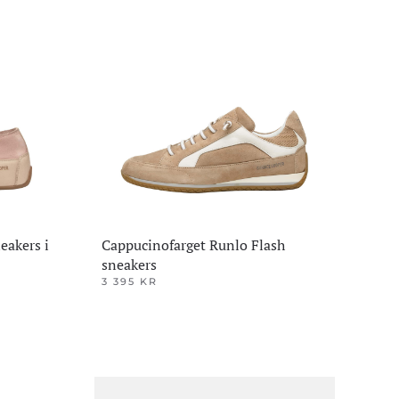
Alternativene
kan
velges
på
produktsiden
eakers i
Cappucinofarget Runlo Flash
sneakers
3 395
KR
Dette
produktet
har
flere
varianter.