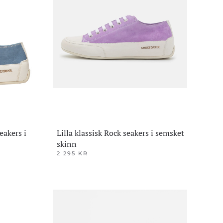
Alternativene
kan
velges
på
produktsiden
eakers i
Lilla klassisk Rock seakers i semsket
skinn
2 295
KR
Dette
produktet
har
flere
varianter.