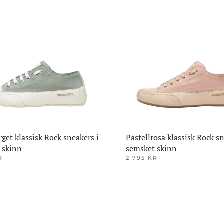
ene
Alternativene
kan
velges
på
den
produktsiden
rget klassisk Rock sneakers i
Pastellrosa klassisk Rock sn
 skinn
semsket skinn
R
2 795
KR
Dette
produktet
har
flere
varianter.