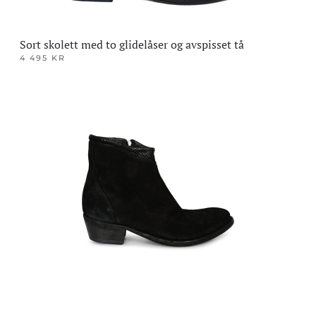
Sort skolett med to glidelåser og avspisset tå
4 495
KR
Dette
produktet
har
flere
varianter.
Alternativene
kan
velges
på
produktsiden