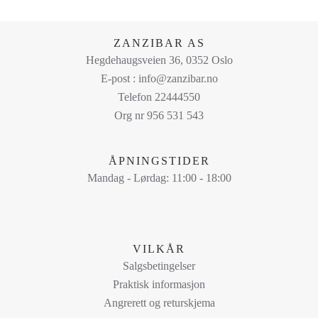
Dette
produktet
har
ZANZIBAR AS
flere
Hegdehaugsveien 36, 0352 Oslo
varianter.
E-post : info@zanzibar.no
Alternativene
Telefon 22444550
kan
Org nr 956 531 543
velges
på
ÅPNINGSTIDER
produktsiden
Mandag - Lørdag: 11:00 - 18:00
VILKÅR
Salgsbetingelser
Praktisk informasjon
Angrerett og returskjema