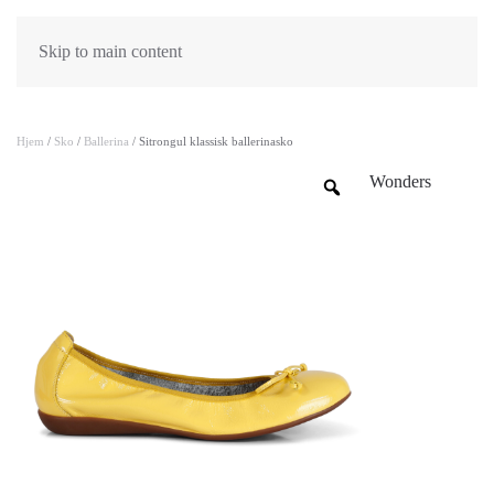
Skip to main content
Hjem
/
Sko
/
Ballerina
/ Sitrongul klassisk ballerinasko
Wonders