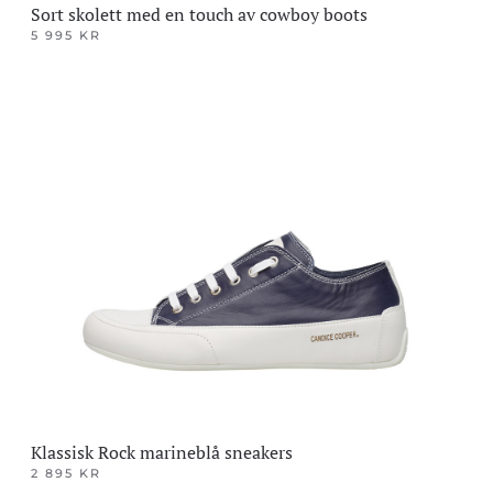
Sort skolett med en touch av cowboy boots
5 995
KR
Dette
produktet
har
flere
varianter.
Alternativene
kan
velges
på
produktsiden
Klassisk Rock marineblå sneakers
2 895
KR