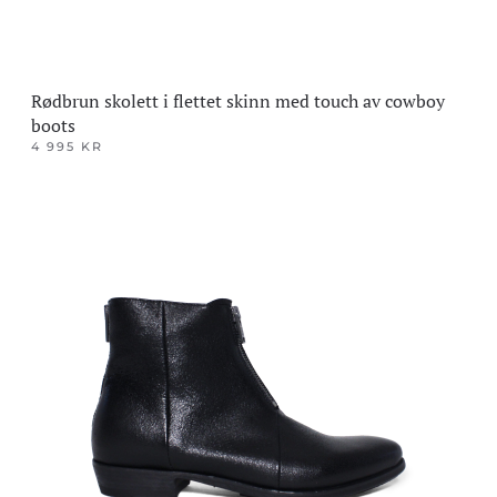
Rødbrun skolett i flettet skinn med touch av cowboy
boots
4 995
KR
Dette
produktet
har
flere
varianter.
Alternativene
kan
velges
på
produktsiden