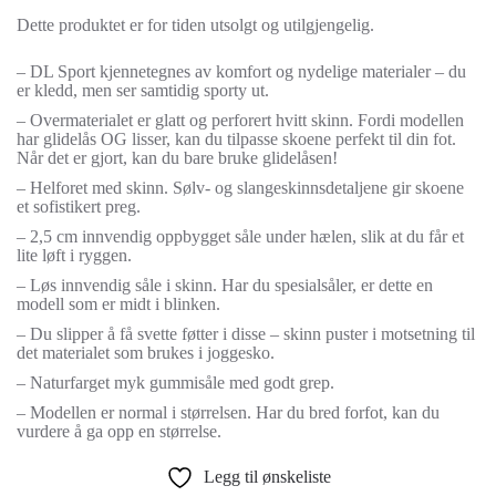
Dette produktet er for tiden utsolgt og utilgjengelig.
– DL Sport kjennetegnes av komfort og nydelige materialer – du
er kledd, men ser samtidig sporty ut.
– Overmaterialet er glatt og perforert hvitt skinn. Fordi modellen
har glidelås OG lisser, kan du tilpasse skoene perfekt til din fot.
Når det er gjort, kan du bare bruke glidelåsen!
– Helforet med skinn. Sølv- og slangeskinnsdetaljene gir skoene
et sofistikert preg.
– 2,5 cm innvendig oppbygget såle under hælen, slik at du får et
lite løft i ryggen.
– Løs innvendig såle i skinn. Har du spesialsåler, er dette en
modell som er midt i blinken.
– Du slipper å få svette føtter i disse – skinn puster i motsetning til
det materialet som brukes i joggesko.
– Naturfarget myk gummisåle med godt grep.
– Modellen er normal i størrelsen. Har du bred forfot, kan du
vurdere å ga opp en størrelse.
Legg til ønskeliste