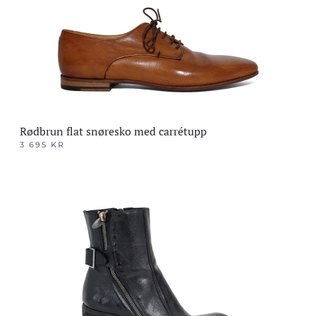
velges
på
produktsiden
Rødbrun flat snøresko med carrétupp
3 695
KR
Dette
produktet
har
flere
varianter.
Alternativene
kan
velges
på