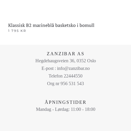
Klassisk B2 marineblå basketsko i bomull
1 795
KR
Dette
produktet
har
ZANZIBAR AS
flere
Hegdehaugsveien 36, 0352 Oslo
varianter.
E-post : info@zanzibar.no
Alternativene
Telefon 22444550
kan
Org nr 956 531 543
velges
på
ÅPNINGSTIDER
produktsiden
Mandag - Lørdag: 11:00 - 18:00