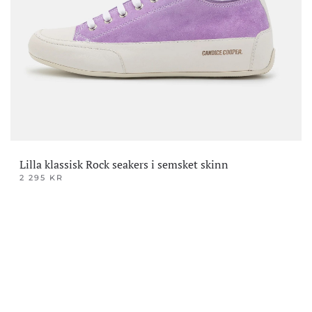
Lilla klassisk Rock seakers i semsket skinn
2 295
KR
Dette
produktet
har
flere
varianter.
Alternativene
kan