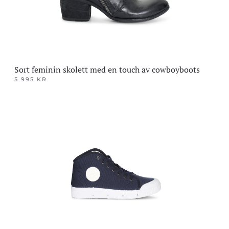
produktsiden
Sort feminin skolett med en touch av cowboyboots
5 995
KR
Dette
produktet
har
flere
varianter.
Alternativene
kan
velges
på
produktsiden