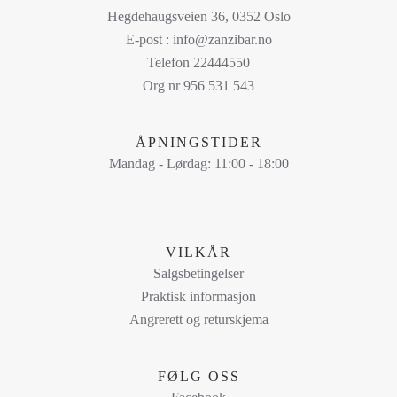
flere
Hegdehaugsveien 36, 0352 Oslo
varianter.
E-post : info@zanzibar.no
Alternativene
Telefon 22444550
kan
Org nr 956 531 543
velges
på
ÅPNINGSTIDER
produktsiden
Mandag - Lørdag: 11:00 - 18:00
VILKÅR
Salgsbetingelser
Praktisk informasjon
Angrerett og returskjema
FØLG OSS