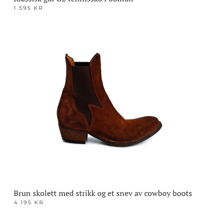
1 595
KR
Dette
produktet
har
flere
varianter.
Alternativene
kan
velges
på
produktsiden
Brun skolett med strikk og et snev av cowboy boots
4 195
KR
Dette