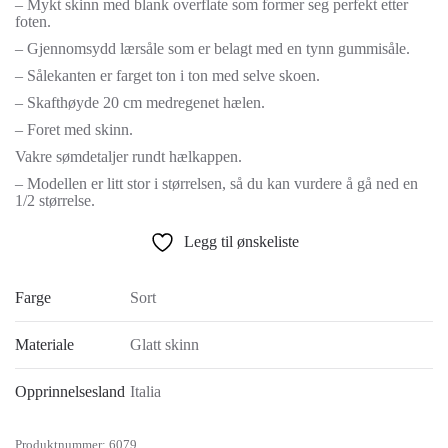
– Mykt skinn med blank overflate som former seg perfekt etter
foten.
– Gjennomsydd lærsåle som er belagt med en tynn gummisåle.
– Sålekanten er farget ton i ton med selve skoen.
– Skafthøyde 20 cm medregenet hælen.
– Foret med skinn.
Vakre sømdetaljer rundt hælkappen.
– Modellen er litt stor i størrelsen, så du kan vurdere å gå ned en
1/2 størrelse.
Legg til ønskeliste
Farge
Sort
Materiale
Glatt skinn
Opprinnelsesland
Italia
Produktnummer:
6079