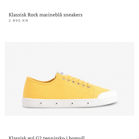
Klassisk Rock marineblå sneakers
2 895
KR
Dette
produktet
har
flere
varianter.
Alternativene
kan
velges
på
produktsiden
Klassisk gul G2 tennissko i bomull