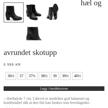
hæl og
avrundet skotupp
5 595
KR
36½
37
37½
38½
39
39½
40½
Legg i handlekurven
– Hælhøyde 7 cm. Likevel er modellen god balansert og
komfortabel slik at den fint kan brukes som hverdagssko.