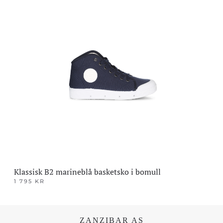
produktet
har
flere
varianter.
Alternativene
kan
velges
på
produktsiden
Klassisk B2 marineblå basketsko i bomull
1 795
KR
Dette
produktet
har
ZANZIBAR AS