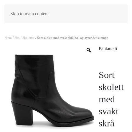
Skip to main content
Hjem
/
Sko
/
Skoletter
/ Sort skolett med svakt skrå hæl og avrundet skotupp
Pantanetti
Sort
skolett
med
svakt
skrå