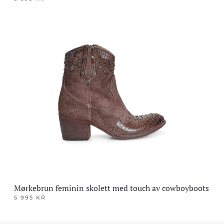
Dette
produktet
har
flere
varianter.
Alternativene
kan
velges
på
produktsiden
Mørkebrun feminin skolett med touch av cowboyboots
5 995
KR
Dette
produktet