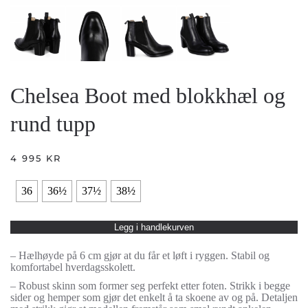
Chelsea Boot med blokkhæl og
rund tupp
4 995
KR
36
36½
37½
38½
Legg i handlekurven
– Hælhøyde på 6 cm gjør at du får et løft i ryggen. Stabil og
komfortabel hverdagsskolett.
– Robust skinn som former seg perfekt etter foten. Strikk i begge
sider og hemper som gjør det enkelt å ta skoene av og på. Detaljen