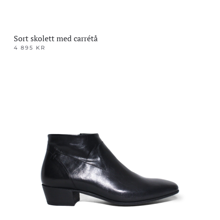
Sort skolett med carrétå
4 895
KR
Dette
produktet
har
flere
varianter.
Alternativene
kan
velges
på
produktsiden