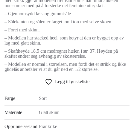
med strikk gjør at modellen fremstår som smal rundt ankelen –
noe som er med på å forsterke det feminine uttrykket.
– Gjennomsydd lær- og gummisåle.
– Sålekanten og sålen er farget ton i ton med selve skoen.
– Foret med skinn.
– Modellen har stacked heel, som betyr at den er bygget opp av
lag med glatt skinn.
– Skafthøyde 18,5 cm medregnet hælen i str. 37. Høyden på
skaftet endrer seg avhengig av skostørrelse.
– Modellen er normal i størrelsen, men fordi det er strikk og ikke
glidelås anbefaler vi at du går ned en 1/2 størrelse.
Legg til ønskeliste
Farge
Sort
Materiale
Glatt skinn
Opprinnelsesland
Frankrike