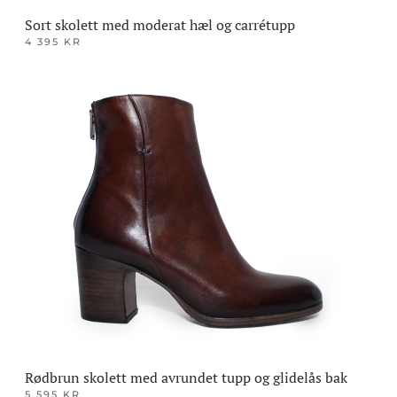
Sort skolett med moderat hæl og carrétupp
4 395
KR
Dette
produktet
har
flere
varianter.
Alternativene
kan
velges
på
produktsiden
Rødbrun skolett med avrundet tupp og glidelås bak
5 595
KR