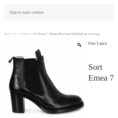
Skip to main content
Hjem
/
Sko
/
Skoletter
/ Sort Emea 7 Chelsea Boot med blokkhæl og rund tupp
Free Lance
Sort
Emea 7