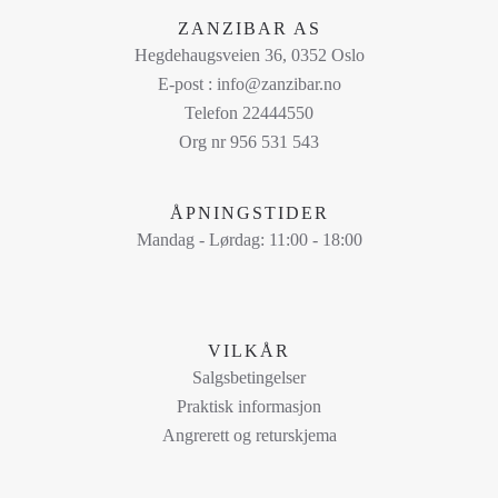
har
ZANZIBAR AS
flere
Hegdehaugsveien 36, 0352 Oslo
varianter.
E-post : info@zanzibar.no
Alternativene
Telefon 22444550
kan
Org nr 956 531 543
velges
på
ÅPNINGSTIDER
produktsiden
Mandag - Lørdag: 11:00 - 18:00
VILKÅR
Salgsbetingelser
Praktisk informasjon
Angrerett og returskjema