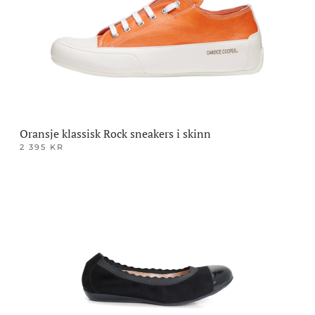
velges
på
produktsiden
Oransje klassisk Rock sneakers i skinn
2 395
KR
Dette
produktet
har
flere
varianter.
Alternativene
kan
velges
på