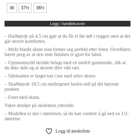
36
37½
38½
Legg i handlekurven
– Hælhøyde på 4,5 cm gjør at du får et lite løft i ryggen uten at det
går utover komforten.
– Mykt blankt skinn som former seg perfekt etter foten. Overflaten
bærer preg av at den siste finishen er gjort for hånd.
– Gjennomsydd lærsåle belagt med en innfelt gummisåle, slik at
du ikke sklir og at skoene tåler vått vær.
– Sålekanten er farget ton i ton med selve skoen.
– Skafthøyde 18,5 cm medregenet hælen mål på det høyeste
punktet.
– Foret med skinn.
Vakre detaljer på skolettens ytterside.
– Modellen er stor i størrelsen, så du kan vurdere å gå ned en 1/2-
størrelse.
Legg til ønskeliste