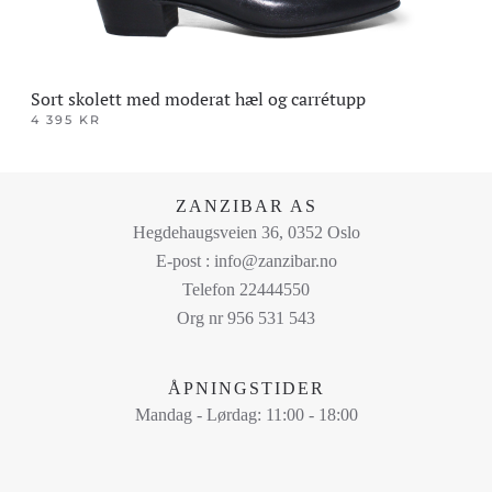
Sort skolett med moderat hæl og carrétupp
4 395
KR
Dette
produktet
har
ZANZIBAR AS
flere
Hegdehaugsveien 36, 0352 Oslo
varianter.
E-post : info@zanzibar.no
Alternativene
Telefon 22444550
kan
Org nr 956 531 543
velges
på
ÅPNINGSTIDER
produktsiden
Mandag - Lørdag: 11:00 - 18:00