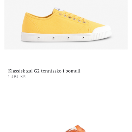
Klassisk gul G2 tennissko i bomull
1 595
KR
Dette
produktet
har
flere
varianter.
Alternativene
kan