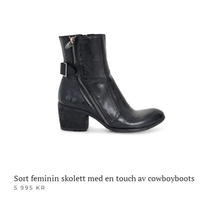
produktet
har
flere
varianter.
Alternativene
kan
velges
på
produktsiden
Sort feminin skolett med en touch av cowboyboots
5 995
KR
Dette
produktet