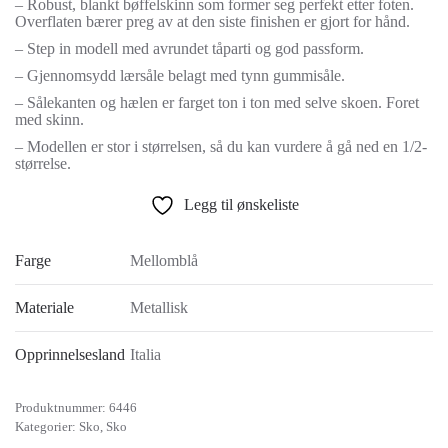
– Robust, blankt bøffelskinn som former seg perfekt etter foten.
Overflaten bærer preg av at den siste finishen er gjort for hånd.
– Step in modell med avrundet tåparti og god passform.
– Gjennomsydd lærsåle belagt med tynn gummisåle.
– Sålekanten og hælen er farget ton i ton med selve skoen. Foret
med skinn.
– Modellen er stor i størrelsen, så du kan vurdere å gå ned en 1/2-
størrelse.
Legg til ønskeliste
Farge
Mellomblå
Materiale
Metallisk
Opprinnelsesland
Italia
Produktnummer:
6446
Kategorier:
Sko
,
Sko