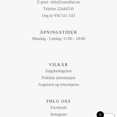
varianter.
E-post : info@zanzibar.no
Alternativene
Telefon 22444550
kan
Org nr 956 531 543
velges
på
ÅPNINGSTIDER
produktsiden
Mandag - Lørdag: 11:00 - 18:00
VILKÅR
Salgsbetingelser
Praktisk informasjon
Angrerett og returskjema
FØLG OSS
Facebook
Instagram
0