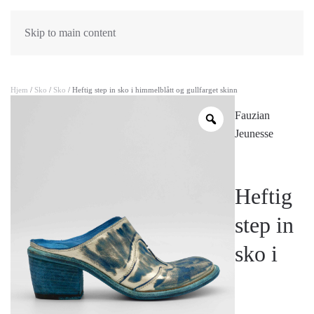
Skip to main content
Hjem
/
Sko
/
Sko
/ Heftig step in sko i himmelblått og gullfarget skinn
Fauzian
Jeunesse
Heftig
step in
sko i