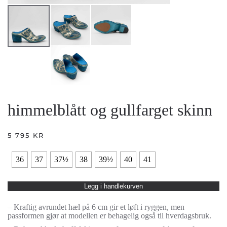
himmelblått og gullfarget skinn
5 795
KR
36
37
37½
38
39½
40
41
Legg i handlekurven
– Kraftig avrundet hæl på 6 cm gir et løft i ryggen, men
passformen gjør at modellen er behagelig også til hverdagsbruk.