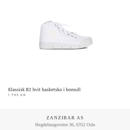
har
flere
varianter.
Alternativene
kan
velges
på
produktsiden
Klassisk B2 hvit basketsko i bomull
1 795
KR
Dette
produktet
har
ZANZIBAR AS
flere
Hegdehaugsveien 36, 0352 Oslo