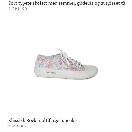
Sort typete skolett med remmer, glidelås og avspisset tå
4 795
KR
Dette
produktet
har
flere
varianter.
Alternativene
kan
velges
på
produktsiden
Klassisk Rock multifarget sneakers
2 395
KR
Dette