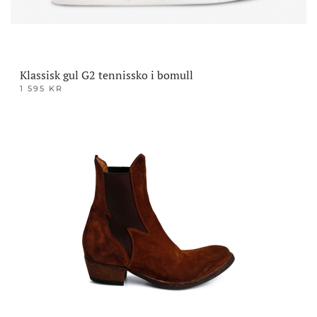
Klassisk gul G2 tennissko i bomull
1 595
KR
Dette
produktet
har
flere
varianter.
Alternativene
kan
velges
på
produktsiden