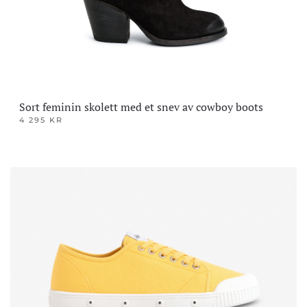
Sort feminin skolett med et snev av cowboy boots
4 295
KR
Dette
produktet
har
flere
varianter.
Alternativene
kan
velges
på
produktsiden