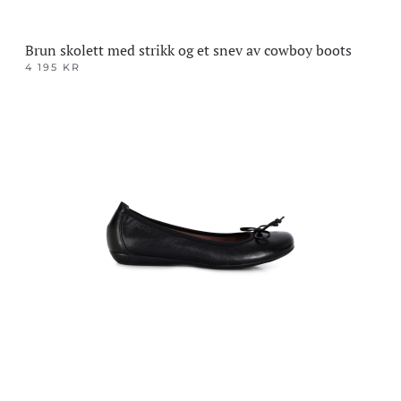
Brun skolett med strikk og et snev av cowboy boots
4 195
KR
Dette
produktet
har
flere
varianter.
Alternativene
kan
velges
på
produktsiden