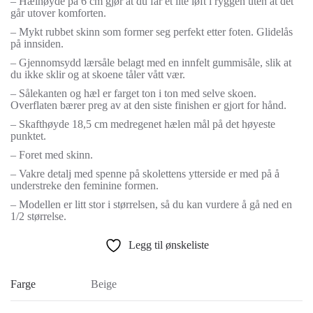
– Hælhøyde på 6 cm gjør at du får et lite løft i ryggen uten at det
går utover komforten.
– Mykt rubbet skinn som former seg perfekt etter foten. Glidelås
på innsiden.
– Gjennomsydd lærsåle belagt med en innfelt gummisåle, slik at
du ikke sklir og at skoene tåler vått vær.
– Sålekanten og hæl er farget ton i ton med selve skoen.
Overflaten bærer preg av at den siste finishen er gjort for hånd.
– Skafthøyde 18,5 cm medregenet hælen mål på det høyeste
punktet.
– Foret med skinn.
– Vakre detalj med spenne på skolettens ytterside er med på å
understreke den feminine formen.
– Modellen er litt stor i størrelsen, så du kan vurdere å gå ned en
1/2 størrelse.
Legg til ønskeliste
Farge
Beige