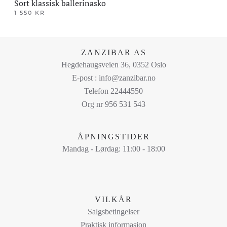
Sort klassisk ballerinasko
1 550
KR
Dette
produktet
har
ZANZIBAR AS
flere
Hegdehaugsveien 36, 0352 Oslo
varianter.
E-post : info@zanzibar.no
Alternativene
Telefon 22444550
kan
Org nr 956 531 543
velges
på
ÅPNINGSTIDER
produktsiden
Mandag - Lørdag: 11:00 - 18:00
VILKÅR
Salgsbetingelser
Praktisk informasjon