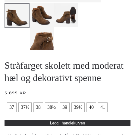
Stråfarget skolett med moderat
hæl og dekorativt spenne
5 895
KR
37
37½
38
38½
39
39½
40
41
Legg i handlekurven