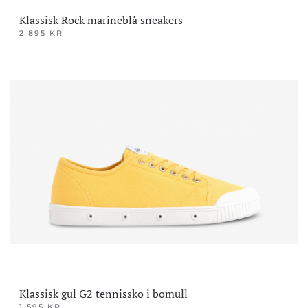
Klassisk Rock marineblå sneakers
2 895
KR
Dette
produktet
har
flere
varianter.
Alternativene
kan
velges
på
produktsiden
Klassisk gul G2 tennissko i bomull
1 595
KR