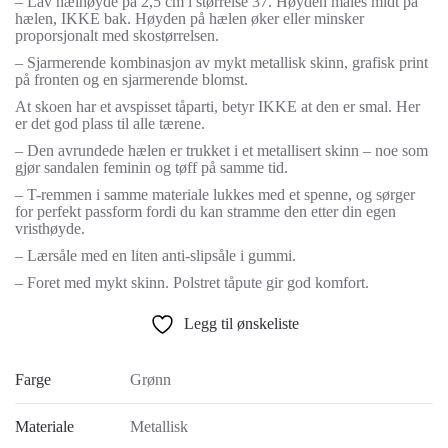
– Lav hælhøyde på 2,5 cm i størrelse 37. Høyden måles midt på
hælen, IKKE bak. Høyden på hælen øker eller minsker
proporsjonalt med skostørrelsen.
– Sjarmerende kombinasjon av mykt metallisk skinn, grafisk print
på fronten og en sjarmerende blomst.
At skoen har et avspisset tåparti, betyr IKKE at den er smal. Her
er det god plass til alle tærene.
– Den avrundede hælen er trukket i et metallisert skinn – noe som
gjør sandalen feminin og tøff på samme tid.
– T-remmen i samme materiale lukkes med et spenne, og sørger
for perfekt passform fordi du kan stramme den etter din egen
vristhøyde.
– Lærsåle med en liten anti-slipsåle i gummi.
– Foret med mykt skinn. Polstret tåpute gir god komfort.
Legg til ønskeliste
Farge
Grønn
Materiale
Metallisk