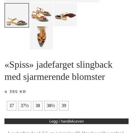
«Spiss» jadefarget slingback
med sjarmerende blomster
4 395
KR
37
37½
38
38½
39
Legg i handlekurven