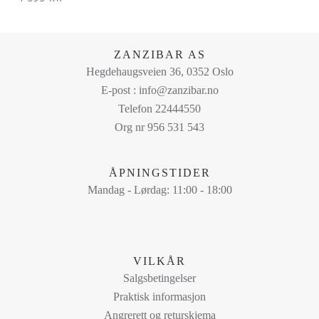
Dette
produktet
har
ZANZIBAR AS
flere
Hegdehaugsveien 36, 0352 Oslo
varianter.
E-post : info@zanzibar.no
Alternativene
Telefon 22444550
kan
Org nr 956 531 543
velges
på
ÅPNINGSTIDER
produktsiden
Mandag - Lørdag: 11:00 - 18:00
VILKÅR
Salgsbetingelser
Praktisk informasjon
Angrerett og returskjema