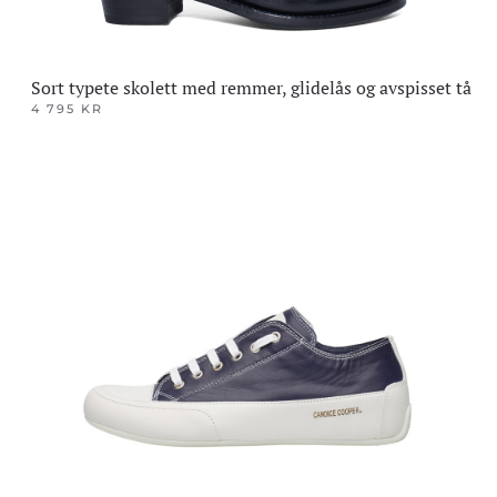
Sort typete skolett med remmer, glidelås og avspisset tå
4 795
KR
Dette
produktet
har
flere
varianter.
Alternativene
kan
velges
på
produktsiden