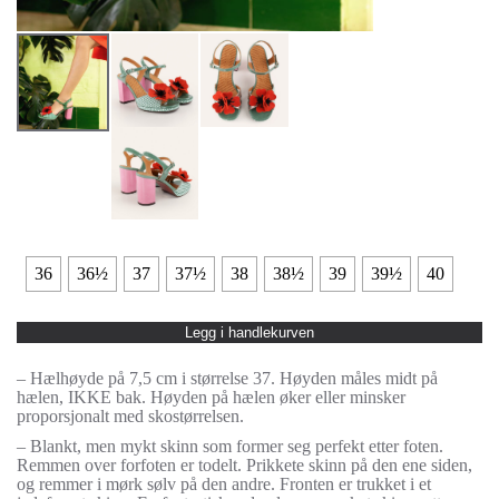
36
36½
37
37½
38
38½
39
39½
40
Legg i handlekurven
– Hælhøyde på 7,5 cm i størrelse 37. Høyden måles midt på
hælen, IKKE bak. Høyden på hælen øker eller minsker
proporsjonalt med skostørrelsen.
– Blankt, men mykt skinn som former seg perfekt etter foten.
Remmen over forfoten er todelt. Prikkete skinn på den ene siden,
og remmer i mørk sølv på den andre. Fronten er trukket i et