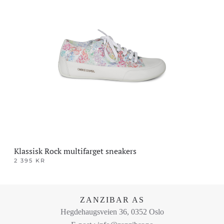
flere
varianter.
Alternativene
kan
velges
på
produktsiden
Klassisk Rock multifarget sneakers
2 395
KR
Dette
produktet
har
ZANZIBAR AS
flere
Hegdehaugsveien 36, 0352 Oslo
varianter.