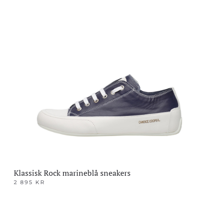
produktet
har
flere
varianter.
Alternativene
kan
velges
på
produktsiden
Klassisk Rock marineblå sneakers
2 895
KR
Dette
produktet
har