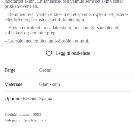
jadefarget skinn. En fantastisk rød valmue semsket skinn setter
prikken over i-en.
– Remmen over vristen lukkes med et spenne, og kan lett justeres
etter høyden på vristen. Lett firkantet tupp.
– Hælen er trukket i rosa lakkskinn, noe som gir sandalen et
sofistikert og feminint preg.
– Lærsåle med en liten anti-slipsåle i gummi.
Legg til ønskeliste
Farge
Grønn
Materiale
Glatt skinn
Opprinnelsesland
Spania
Produktnummer:
6883
Kategorier:
Sandaler
,
Sko