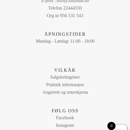
E-post : info@zanzibar.no
Alternativene
Telefon 22444550
kan
Org nr 956 531 543
velges
på
ÅPNINGSTIDER
produktsiden
Mandag - Lørdag: 11:00 - 18:00
VILKÅR
Salgsbetingelser
Praktisk informasjon
Angrerett og returskjema
FØLG OSS
Facebook
Instagram
0