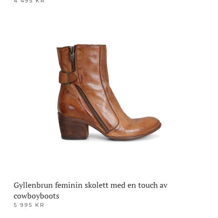
4 495
KR
Dette
produktet
har
flere
varianter.
Alternativene
kan
velges
på
produktsiden
Gyllenbrun feminin skolett med en touch av
cowboyboots
5 995
KR
Dette