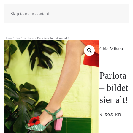
Skip to main content
Hjem
/
Sko
/
Sandaler
/ Parlota – bildet sier alt!
Chie Mihara
Parlota
– bildet
sier alt!
4 695
KR