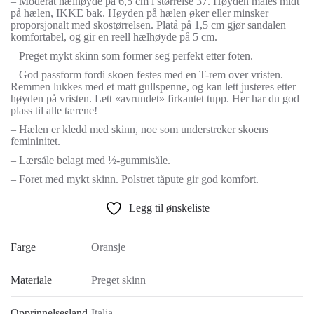
– Moderat hælhøyde på 6,5 cm i størrelse 37. Høyden måles midt
på hælen, IKKE bak. Høyden på hælen øker eller minsker
proporsjonalt med skostørrelsen. Platå på 1,5 cm gjør sandalen
komfortabel, og gir en reell hælhøyde på 5 cm.
– Preget mykt skinn som former seg perfekt etter foten.
– God passform fordi skoen festes med en T-rem over vristen.
Remmen lukkes med et matt gullspenne, og kan lett justeres etter
høyden på vristen. Lett «avrundet» firkantet tupp. Her har du god
plass til alle tærene!
– Hælen er kledd med skinn, noe som understreker skoens
femininitet.
– Lærsåle belagt med ½-gummisåle.
– Foret med mykt skinn. Polstret tåpute gir god komfort.
Legg til ønskeliste
Farge
Oransje
Materiale
Preget skinn
Opprinnelsesland
Italia