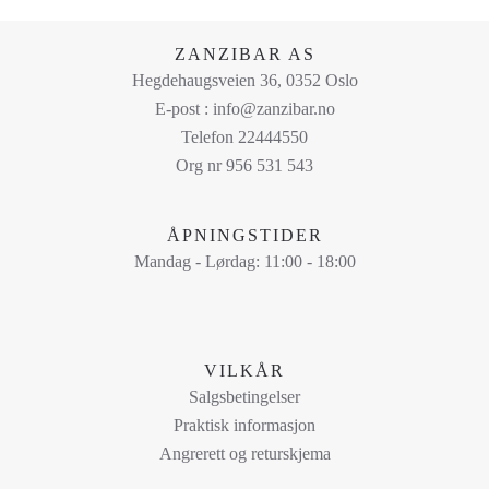
produktet
har
ZANZIBAR AS
flere
Hegdehaugsveien 36, 0352 Oslo
varianter.
E-post : info@zanzibar.no
Alternativene
Telefon 22444550
kan
Org nr 956 531 543
velges
på
ÅPNINGSTIDER
produktsiden
Mandag - Lørdag: 11:00 - 18:00
VILKÅR
Salgsbetingelser
Praktisk informasjon
Angrerett og returskjema