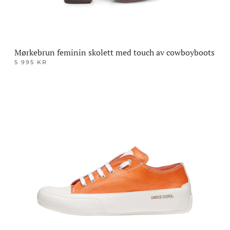
Mørkebrun feminin skolett med touch av cowboyboots
5 995
KR
Dette
produktet
har
flere
varianter.
Alternativene
kan
velges
på
produktsiden