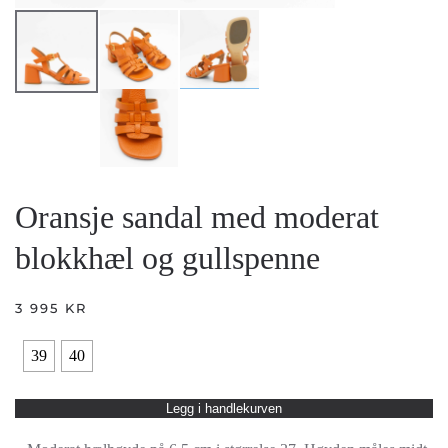
Oransje sandal med moderat
blokkhæl og gullspenne
3 995
KR
39
40
Legg i handlekurven