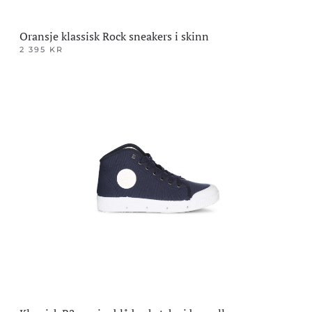
Oransje klassisk Rock sneakers i skinn
2 395
KR
Dette
produktet
har
flere
varianter.
Alternativene
kan
velges
på
produktsiden