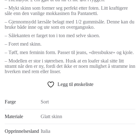
– Mykt skinn som former seg perfekt etter foten. Litt kraftigere
såle enn den vanlige mokkasinen fra Pantanetti.
– Gjennomsydd lærsåle belagt med 1/2 gummisåle. Denne kan du
bruke både inne og ute som en overgangssko.
– Sålekanten er farget ton i ton med selve skoen.
– Foret med skinn.
– Tøff, men feminin form. Passer til jeans, «dressbukse» og kjole.
– Modellen er stor i størrelsen. Husk at en loafer skal sitte litt
stramt når den er ny, fordi det ikke er noen mulighet å stramme inn
hverken med rem eller lisser.
Legg til ønskeliste
Farge
Sort
Materiale
Glatt skinn
Opprinnelsesland
Italia