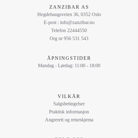
har
ZANZIBAR AS
flere
Hegdehaugsveien 36, 0352 Oslo
varianter.
E-post : info@zanzibar.no
Alternativene
Telefon 22444550
kan
Org nr 956 531 543
velges
på
ÅPNINGSTIDER
produktsiden
Mandag - Lørdag: 11:00 - 18:00
VILKÅR
Salgsbetingelser
Praktisk informasjon
Angrerett og returskjema