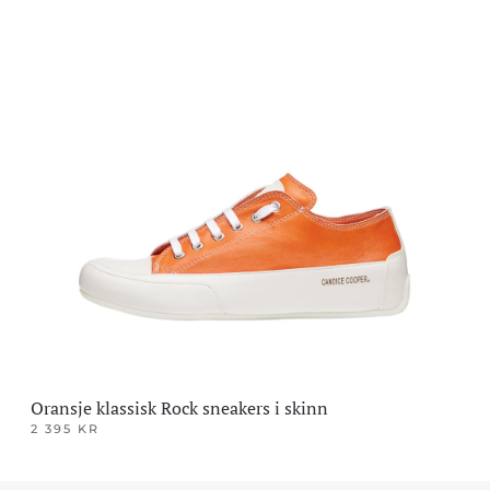
Dette
produktet
har
flere
varianter.
Alternativene
kan
velges
på
produktsiden
Oransje klassisk Rock sneakers i skinn
2 395
KR
Dette
produktet