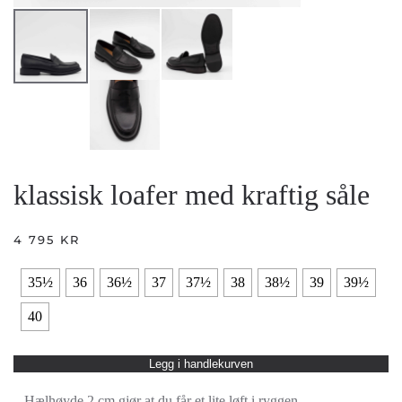
klassisk loafer med kraftig såle
4 795
KR
35½
36
36½
37
37½
38
38½
39
39½
40
Legg i handlekurven
– Hælhøyde 2 cm gjør at du får et lite løft i ryggen.