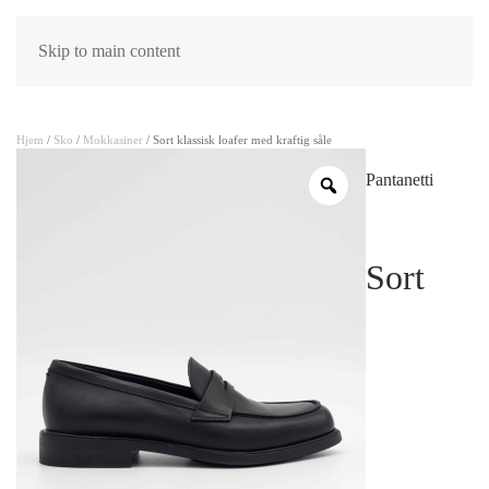
Skip to main content
Hjem
/
Sko
/
Mokkasiner
/ Sort klassisk loafer med kraftig såle
Pantanetti
Sort