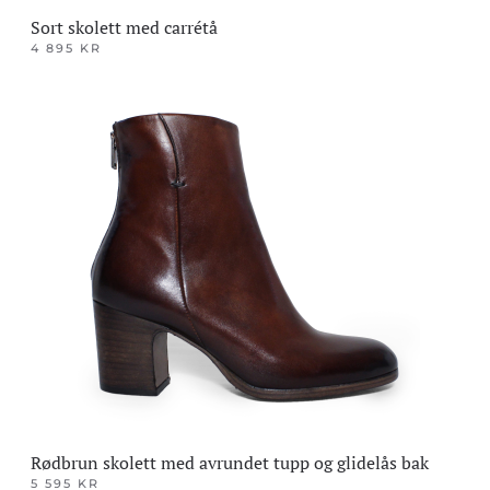
Sort skolett med carrétå
4 895
KR
Dette
produktet
har
flere
varianter.
Alternativene
kan
velges
på
produktsiden
Rødbrun skolett med avrundet tupp og glidelås bak
5 595
KR