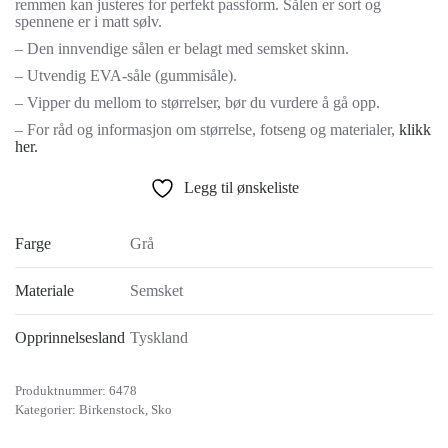
remmen kan justeres for perfekt passform. Sålen er sort og
spennene er i matt sølv.
– Den innvendige sålen er belagt med semsket skinn.
– Utvendig EVA-såle (gummisåle).
– Vipper du mellom to størrelser, bør du vurdere å gå opp.
– For råd og informasjon om størrelse, fotseng og materialer,
klikk
her.
Legg til ønskeliste
Farge
Grå
Materiale
Semsket
Opprinnelsesland
Tyskland
Produktnummer:
6478
Kategorier:
Birkenstock
,
Sko