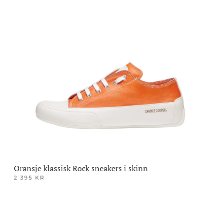
produktet
har
flere
varianter.
Alternativene
kan
velges
på
produktsiden
Oransje klassisk Rock sneakers i skinn
2 395
KR
Dette
produktet
har