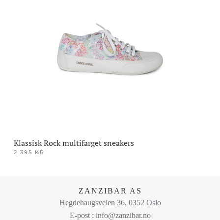
flere
varianter.
Alternativene
kan
velges
på
produktsiden
Klassisk Rock multifarget sneakers
2 395
KR
Dette
produktet
har
ZANZIBAR AS
flere
Hegdehaugsveien 36, 0352 Oslo
varianter.
E-post : info@zanzibar.no