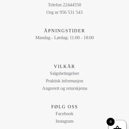
Alternativene
Telefon 22444550
kan
Org nr 956 531 543
velges
på
ÅPNINGSTIDER
produktsiden
Mandag - Lørdag: 11:00 - 18:00
VILKÅR
Salgsbetingelser
Praktisk informasjon
Angrerett og returskjema
FØLG OSS
Facebook
Instagram
0