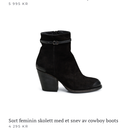
5 995
KR
Dette
produktet
har
flere
varianter.
Alternativene
kan
velges
på
produktsiden
Sort feminin skolett med et snev av cowboy boots
4 295
KR
Dette