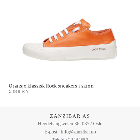
varianter.
Alternativene
kan
velges
på
produktsiden
Oransje klassisk Rock sneakers i skinn
2 395
KR
Dette
produktet
har
ZANZIBAR AS
flere
Hegdehaugsveien 36, 0352 Oslo
varianter.
E-post : info@zanzibar.no
Alternativene
Telefon 22444550