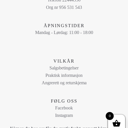
kan
Org nr 956 531 543
velges
på
ÅPNINGSTIDER
produktsiden
Mandag - Lørdag: 11:00 - 18:00
VILKÅR
Salgsbetingelser
Praktisk informasjon
Angrerett og returskjema
FØLG OSS
Facebook
Instagram
0