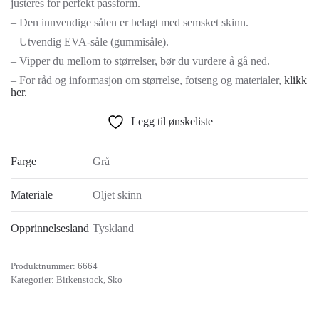
justeres for perfekt passform.
– Den innvendige sålen er belagt med semsket skinn.
– Utvendig EVA-såle (gummisåle).
– Vipper du mellom to størrelser, bør du vurdere å gå ned.
– For råd og informasjon om størrelse, fotseng og materialer,
klikk
her.
Legg til ønskeliste
Farge
Grå
Materiale
Oljet skinn
Opprinnelsesland
Tyskland
Produktnummer:
6664
Kategorier:
Birkenstock
,
Sko