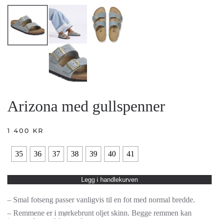
Arizona med gullspenner
1 400
KR
35
36
37
38
39
40
41
Legg i handlekurven
– Smal fotseng passer vanligvis til en fot med normal bredde.
– Remmene er i mørkebrunt oljet skinn. Begge remmen kan