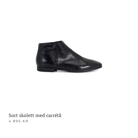
Dette
produktet
har
flere
varianter.
Alternativene
kan
velges
på
produktsiden
Sort skolett med carrétå
4 895
KR
Dette
produktet