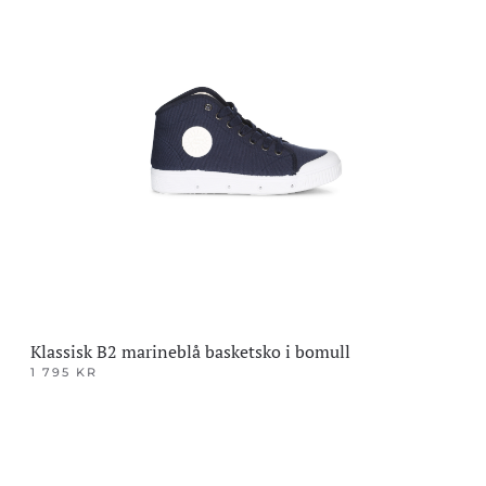
har
flere
varianter.
Alternativene
kan
velges
på
produktsiden
Klassisk B2 marineblå basketsko i bomull
1 795
KR
Dette
produktet
har
flere