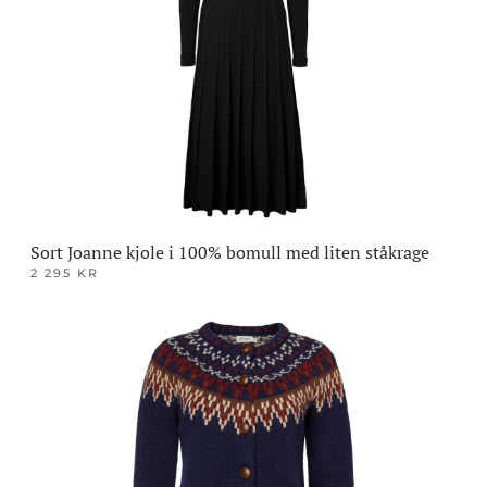
Sort Joanne kjole i 100% bomull med liten ståkrage
2 295
KR
Dette
produktet
har
flere
varianter.
Alternativene
kan