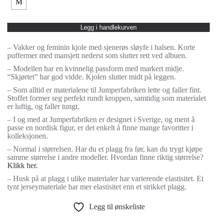
M
Legg i handlekurven
– Vakker og feminin kjole med sjenerøs sløyfe i halsen. Korte
puffermer med mansjett nederst som slutter rett ved albuen.
– Modellen har en kvinnelig passform med markert midje.
“Skjørtet” har god vidde. Kjolen slutter midt på leggen.
– Som alltid er materialene til Jumperfabriken lette og faller fint.
Stoffet former seg perfekt rundt kroppen, samtidig som materialet
er luftig, og faller tungt.
– I og med at Jumperfabriken er designet i Sverige, og ment å
passe en nordisk figur, er det enkelt å finne mange favoritter i
kolleksjonen.
– Normal i størrelsen. Har du et plagg fra før, kan du trygt kjøpe
samme størrelse i andre modeller. Hvordan finne riktig størrelse?
Klikk her.
– Husk på at plagg i ulike materialer har varierende elastisitet. Et
tynt jerseymateriale har mer elastisitet enn et strikket plagg.
Legg til ønskeliste