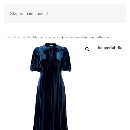
Skip to main content
Hjem
/
Klær
/
Kjole
/ Marineblå Selda festkjole med knytesløyfe og puffermer
Jumperfabriken