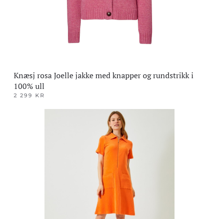
på
produktsiden
Knæsj rosa Joelle jakke med knapper og rundstrikk i
100% ull
2 299
KR
Dette
produktet
har
flere
varianter.
Alternativene
kan
velges
på