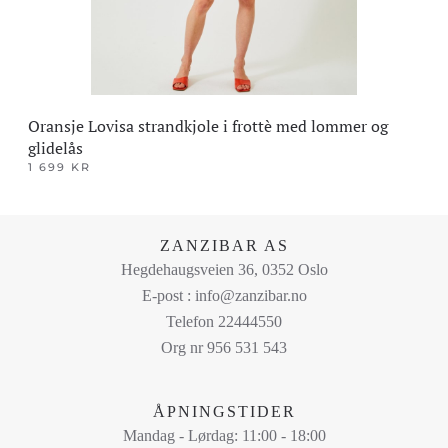
produktsiden
Oransje Lovisa strandkjole i frottè med lommer og
glidelås
1 699
KR
Dette
produktet
har
ZANZIBAR AS
flere
Hegdehaugsveien 36, 0352 Oslo
varianter.
E-post : info@zanzibar.no
Alternativene
Telefon 22444550
kan
Org nr 956 531 543
velges
på
ÅPNINGSTIDER
produktsiden
Mandag - Lørdag: 11:00 - 18:00