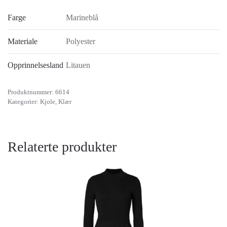
Farge
Marineblå
Materiale
Polyester
Opprinnelsesland
Litauen
Produktnummer:
6614
Kategorier:
Kjole
,
Klær
Relaterte produkter