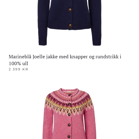
velges
på
produktsiden
Marineblå Joelle jakke med knapper og rundstrikk i
100% ull
2 399
KR
Dette
produktet
har
flere
varianter.
Alternativene
kan
velges