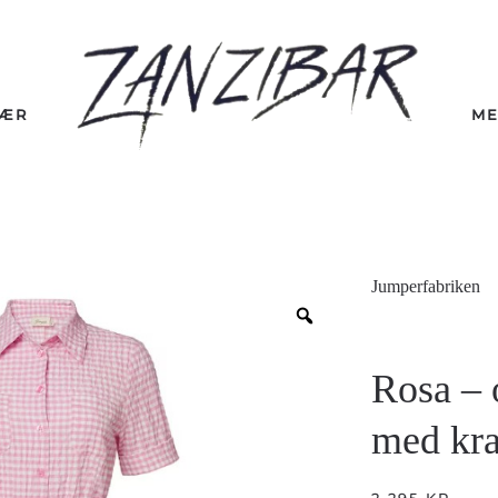
LÆR
ME
Jumperfabriken
Rosa – 
med kr