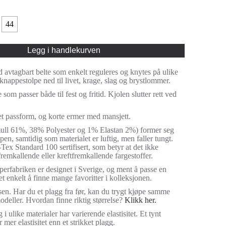
44
Legg i handlekurven
 avtagbart belte som enkelt reguleres og knytes på ulike
knappestolpe ned til livet, krage, slag og brystlommer.
som passer både til fest og fritid. Kjolen slutter rett ved
et passform, og korte ermer med mansjett.
mull 61%, 38% Polyester og 1% Elastan 2%) former seg
pen, samtidig som materialet er luftig, men faller tungt.
Tex Standard 100 sertifisert, som betyr at det ikke
fremkallende eller kreftfremkallende fargestoffer.
perfabriken er designet i Sverige, og ment å passe en
det enkelt å finne mange favoritter i kolleksjonen.
sen. Har du et plagg fra før, kan du trygt kjøpe samme
modeller. Hvordan finne riktig størrelse?
Klikk her.
i ulike materialer har varierende elastisitet. Et tynt
 mer elastisitet enn et strikket plagg.