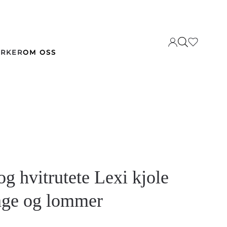
RKER
OM OSS
og hvitrutete Lexi kjole
age og lommer