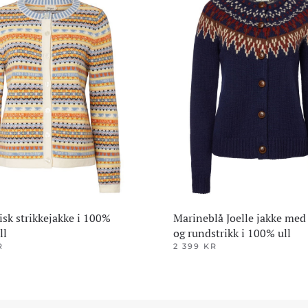
sk strikkejakke i 100%
Marineblå Joelle jakke med
ll
og rundstrikk i 100% ull
R
2 399
KR
Dette
produktet
har