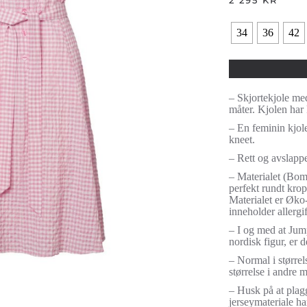
2 295
KR
34
36
42
– Skjortekjole med
måter. Kjolen har 
– En feminin kjole 
kneet.
– Rett og avslapp
– Materialet (Bo
perfekt rundt krop
Materialet er Øko-
inneholder allergi
– I og med at Jum
nordisk figur, er 
– Normal i størrel
størrelse i andre 
– Husk på at plagg 
jerseymateriale har