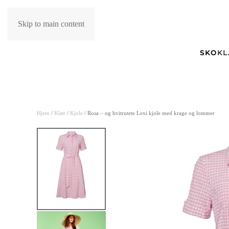
Skip to main content
SKO
K
Hjem
/
Klær
/
Kjole
/ Rosa – og hvitrutete Lexi kjole med krage og lommer