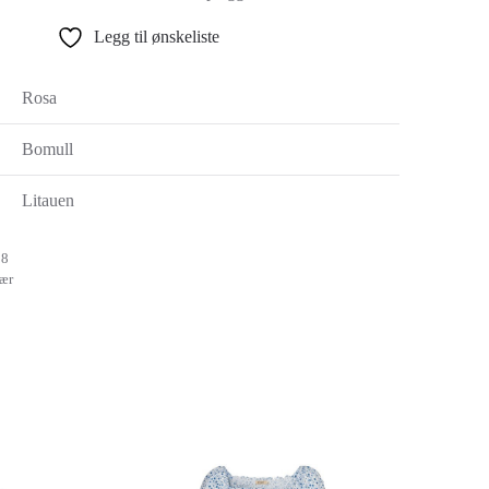
Legg til ønskeliste
Rosa
Bomull
Litauen
98
ær