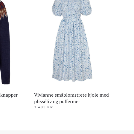
 knapper
Vivianne småblomstrete kjole med
plisséliv og puffermer
3 495
KR
Dette
produktet
har