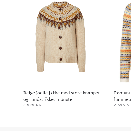
Beige Joelle jakke med store knapper
Romanti
og rundstrikket mønster
lammeu
2 595
KR
2 595
K
Dette
Dette
produktet
produktet
har
har