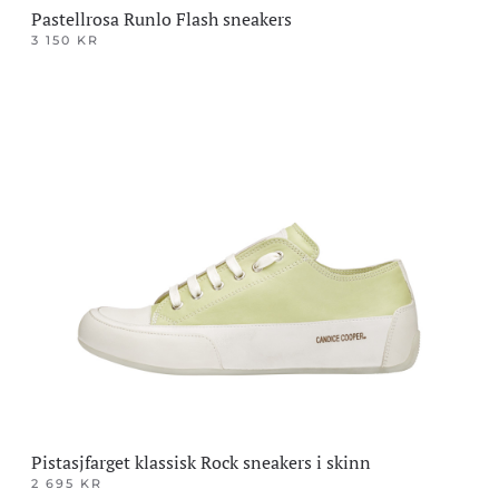
Pastellrosa Runlo Flash sneakers
3 150
KR
Dette
produktet
har
flere
varianter.
Alternativene
kan
velges
på
produktsiden
Pistasjfarget klassisk Rock sneakers i skinn
2 695
KR