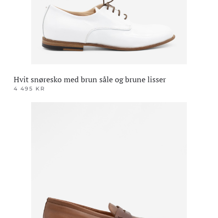
på
produktsiden
Hvit snøresko med brun såle og brune lisser
4 495
KR
Dette
produktet
har
flere
varianter.
Alternativene
kan
velges
på
produktsiden