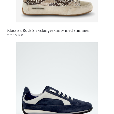
Klassisk Rock S i «slangeskinn» med shimmer
2 995
KR
Dette
produktet
har
flere
varianter.
Alternativene
kan
velges
på
produktsiden