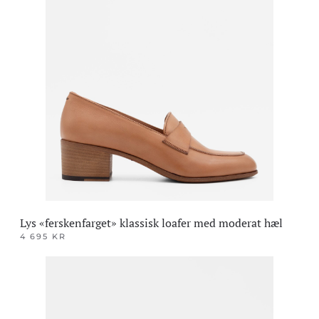
har
flere
varianter.
Alternativene
kan
velges
på
produktsiden
Lys «ferskenfarget» klassisk loafer med moderat hæl
4 695
KR
Dette
produktet
har
flere