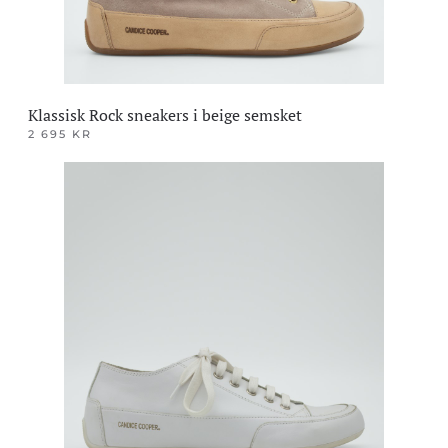
Klassisk Rock sneakers i beige semsket
2 695
KR
Dette
produktet
har
flere
varianter.
Alternativene
kan
velges
på
produktsiden