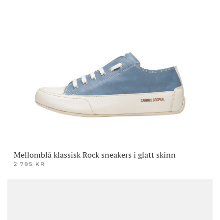
har
flere
varianter.
Alternativene
kan
velges
på
produktsiden
Mellomblå klassisk Rock sneakers i glatt skinn
2 795
KR
Dette
produktet
har
flere