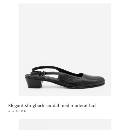
Dette
produktet
har
flere
varianter.
Alternativene
kan
velges
på
produktsiden
Elegant slingback sandal med moderat hæl
4 495
KR
Dette
produktet