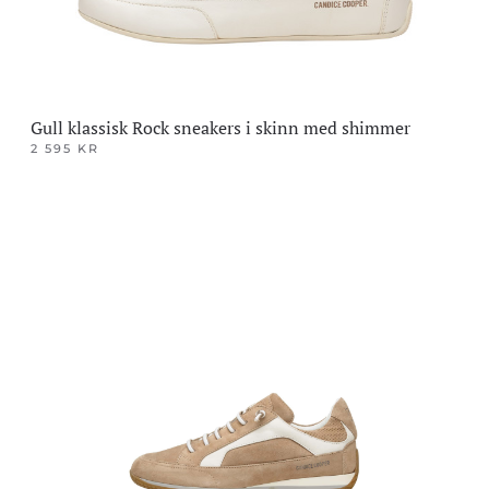
Gull klassisk Rock sneakers i skinn med shimmer
2 595
KR
Dette
produktet
har
flere
varianter.
Alternativene
kan
velges
på
produktsiden