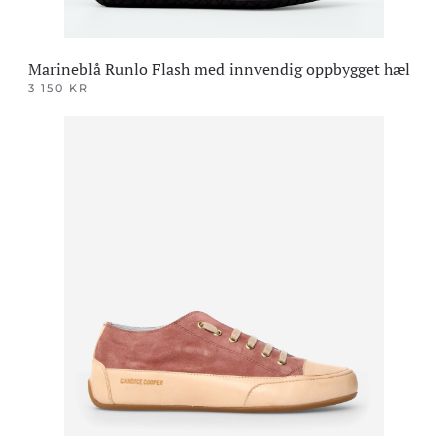
Marineblå Runlo Flash med innvendig oppbygget hæl
3 150
KR
Dette
produktet
har
flere
varianter.
Alternativene
kan
velges
på
produktsiden