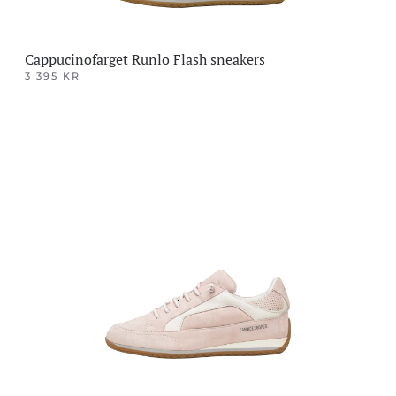
Cappucinofarget Runlo Flash sneakers
3 395
KR
Dette
produktet
har
flere
varianter.
Alternativene
kan
velges
på
produktsiden