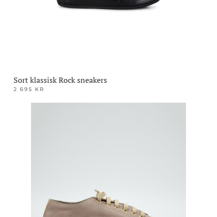
på
produktsiden
Sort klassisk Rock sneakers
2 695
KR
Dette
produktet
har
flere
varianter.
Alternativene
kan
velges
på
produktsiden