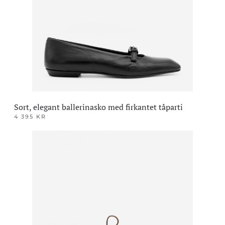
kan
velges
på
produktsiden
Sort, elegant ballerinasko med firkantet tåparti
4 395
KR
Dette
produktet
har
flere
varianter.
Alternativene
kan
velges