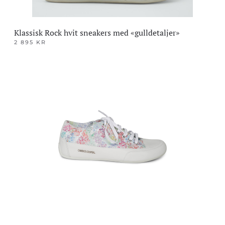
Klassisk Rock hvit sneakers med «gulldetaljer»
2 895
KR
Dette
produktet
har
flere
varianter.
Alternativene
kan
velges
på
produktsiden