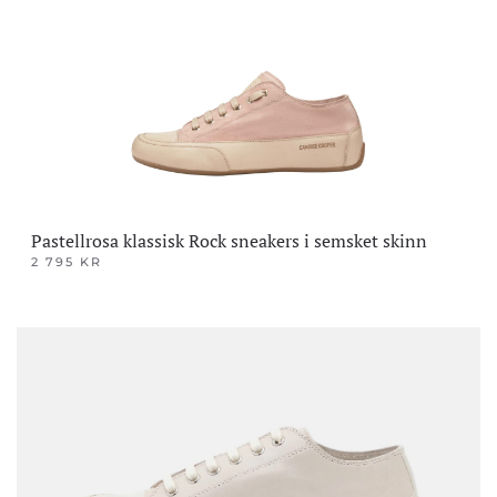
kan
velges
på
produktsiden
Pastellrosa klassisk Rock sneakers i semsket skinn
2 795
KR
Dette
produktet
har
flere
varianter.
Alternativene
kan
velges