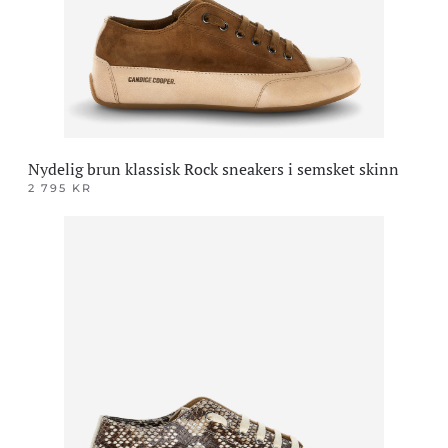
på
produktsiden
Nydelig brun klassisk Rock sneakers i semsket skinn
2 795
KR
Dette
produktet
har
flere
varianter.
Alternativene
kan
velges
på
produktsiden