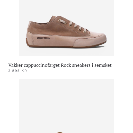
Vakker cappuccinofarget Rock sneakers i semsket
2 895
KR
Dette
produktet
har
flere
varianter.
Alternativene
kan
velges