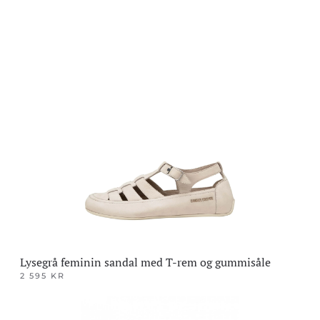
Dette
produktet
har
flere
varianter.
Alternativene
kan
velges
på
produktsiden
Lysegrå feminin sandal med T-rem og gummisåle
2 595
KR
Dette
produktet