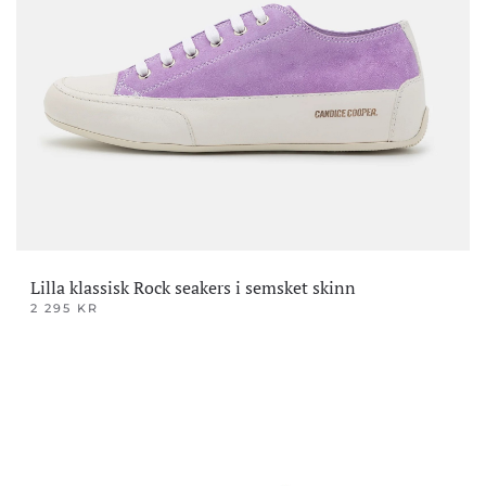
varianter.
Alternativene
kan
velges
på
produktsiden
Lilla klassisk Rock seakers i semsket skinn
2 295
KR
Dette
produktet
har
flere
varianter.
Alternativene