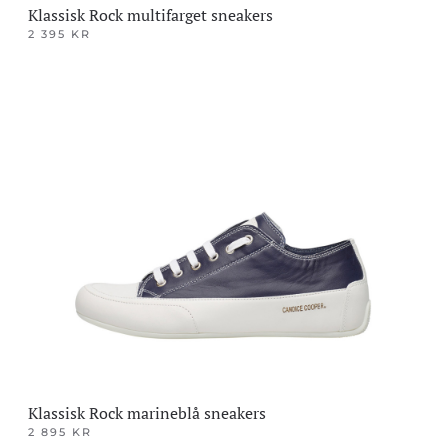
Klassisk Rock multifarget sneakers
2 395
KR
Dette
produktet
har
flere
varianter.
Alternativene
kan
velges
på
produktsiden
Klassisk Rock marineblå sneakers
2 895
KR