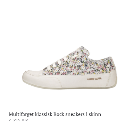
Dette
produktet
har
flere
varianter.
Alternativene
kan
velges
på
produktsiden
Multifarget klassisk Rock sneakers i skinn
2 395
KR
Dette
produktet