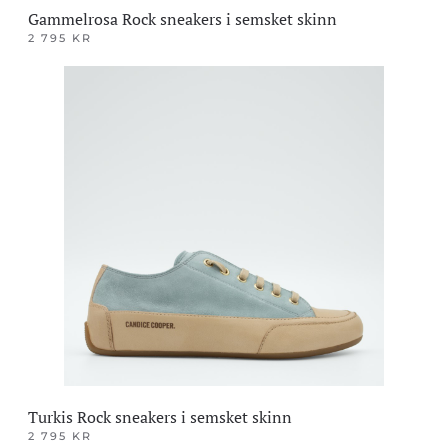
Gammelrosa Rock sneakers i semsket skinn
2 795
KR
Dette
produktet
har
flere
varianter.
Alternativene
kan
velges
på
produktsiden
Turkis Rock sneakers i semsket skinn
2 795
KR