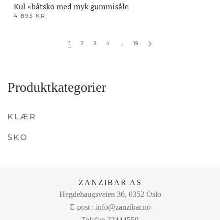
Kul «båtsko med myk gummisåle
4 895
KR
Dette
produktet
1
2
3
4
…
19
har
flere
varianter.
Produktkategorier
Alternativene
kan
velges
KLÆR
på
SKO
produktsiden
ZANZIBAR AS
Hegdehaugsveien 36, 0352 Oslo
E-post : info@zanzibar.no
Telefon 22444550