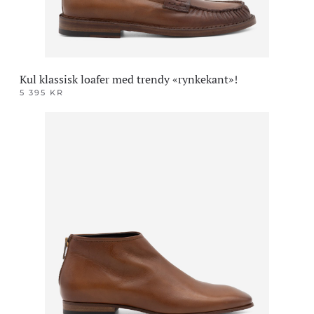
Kul klassisk loafer med trendy «rynkekant»!
5 395
KR
Dette
produktet
har
flere
varianter.
Alternativene
kan
velges
på
produktsiden