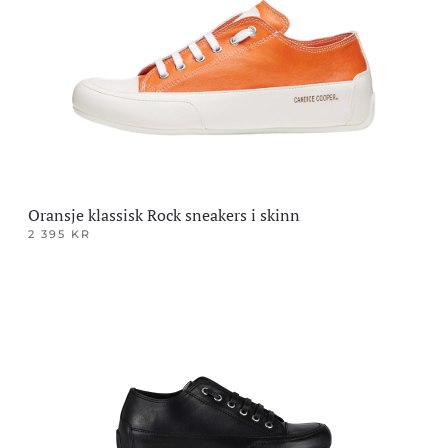
kan
velges
på
produktsiden
Oransje klassisk Rock sneakers i skinn
2 395
KR
Dette
produktet
har
flere
varianter.
Alternativene
kan
velges