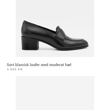
varianter.
Alternativene
kan
velges
på
produktsiden
Sort klassisk loafer med moderat hæl
4 695
KR
Dette
produktet
har
flere
varianter.
Alternativene