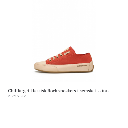
har
flere
varianter.
Alternativene
kan
velges
på
produktsiden
Chilifarget klassisk Rock sneakers i semsket skinn
2 795
KR
Dette
produktet
har
flere