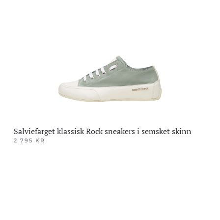
varianter.
Alternativene
kan
velges
på
produktsiden
Salviefarget klassisk Rock sneakers i semsket skinn
2 795
KR
Dette
produktet
har
flere
varianter.
Alternativene