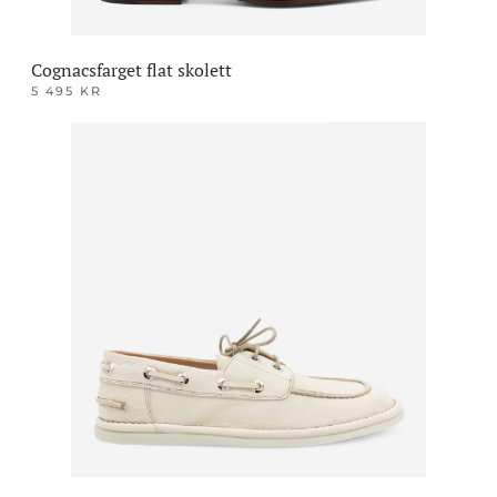
Cognacsfarget flat skolett
5 495
KR
Dette
produktet
har
flere
varianter.
Alternativene
kan
velges
på
produktsiden