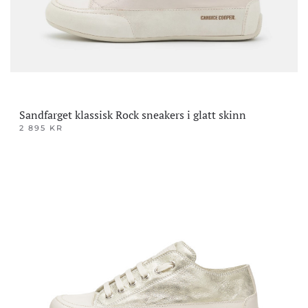
på
produktsiden
Sandfarget klassisk Rock sneakers i glatt skinn
2 895
KR
Dette
produktet
har
flere
varianter.
Alternativene
kan
velges
på
produktsiden