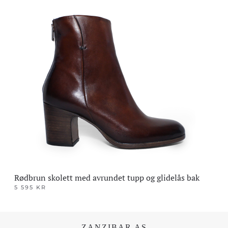
produktet
har
flere
varianter.
Alternativene
kan
velges
på
produktsiden
Rødbrun skolett med avrundet tupp og glidelås bak
5 595
KR
Dette
produktet
har
ZANZIBAR AS