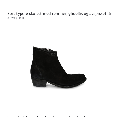
Sort typete skolett med remmer, glidelås og avspisset tå
4 795
KR
Dette
produktet
har
flere
varianter.
Alternativene
kan
velges
på
produktsiden