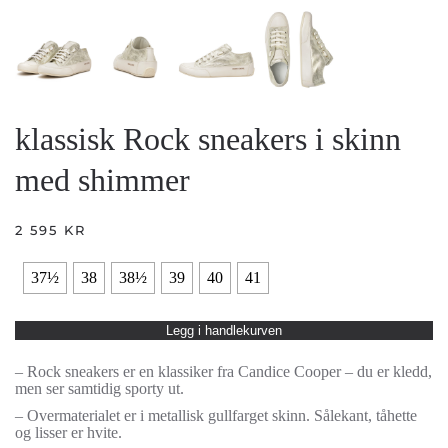
klassisk Rock sneakers i skinn
med shimmer
2 595
KR
37½
38
38½
39
40
41
Legg i handlekurven
– Rock sneakers er en klassiker fra Candice Cooper – du er kledd,
men ser samtidig sporty ut.
– Overmaterialet er i metallisk gullfarget skinn. Sålekant, tåhette
og lisser er hvite.