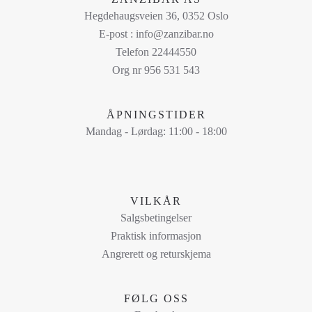
flere
Hegdehaugsveien 36, 0352 Oslo
varianter.
E-post : info@zanzibar.no
Alternativene
Telefon 22444550
kan
Org nr 956 531 543
velges
på
ÅPNINGSTIDER
produktsiden
Mandag - Lørdag: 11:00 - 18:00
VILKÅR
Salgsbetingelser
Praktisk informasjon
Angrerett og returskjema
FØLG OSS