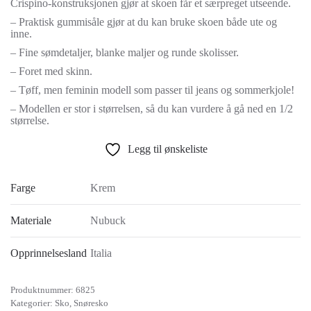
Crispino-konstruksjonen gjør at skoen får et særpreget utseende.
– Praktisk gummisåle gjør at du kan bruke skoen både ute og
inne.
– Fine sømdetaljer, blanke maljer og runde skolisser.
– Foret med skinn.
– Tøff, men feminin modell som passer til jeans og sommerkjole!
– Modellen er stor i størrelsen, så du kan vurdere å gå ned en 1/2
størrelse.
Legg til ønskeliste
Farge
Krem
Materiale
Nubuck
Opprinnelsesland
Italia
Produktnummer:
6825
Kategorier:
Sko
,
Snøresko