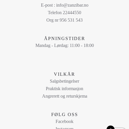
varianter.
E-post : info@zanzibar.no
Alternativene
Telefon 22444550
kan
Org nr 956 531 543
velges
på
ÅPNINGSTIDER
produktsiden
Mandag - Lørdag: 11:00 - 18:00
VILKÅR
Salgsbetingelser
Praktisk informasjon
Angrerett og returskjema
FØLG OSS
Facebook
Instagram