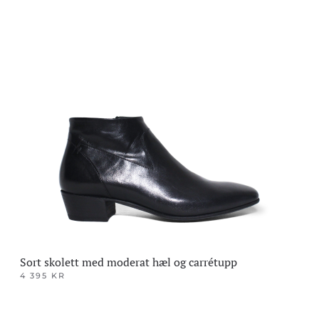
Dette
produktet
har
flere
varianter.
Alternativene
kan
velges
på
produktsiden
Sort skolett med moderat hæl og carrétupp
4 395
KR
Dette
produktet