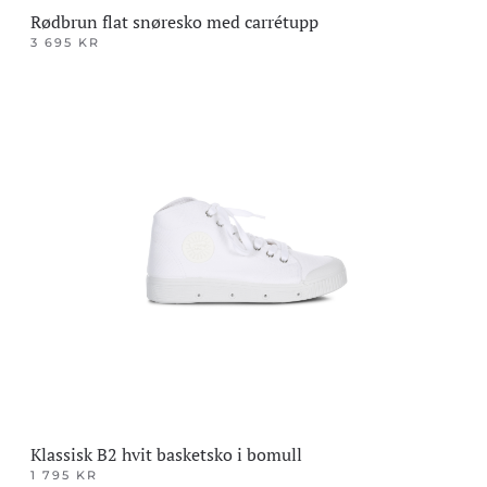
Rødbrun flat snøresko med carrétupp
3 695
KR
Dette
produktet
har
flere
varianter.
Alternativene
kan
velges
på
produktsiden
Klassisk B2 hvit basketsko i bomull
1 795
KR