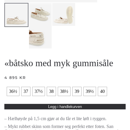
«båtsko med myk gummisåle
4 895
KR
36½
37
37½
38
38½
39
39½
40
Legg i handlekurven
– Hælhøyde på 1,5 cm gjør at du får et lite løft i ryggen.
– Mykt rubbet skinn som former seg perfekt etter foten. San