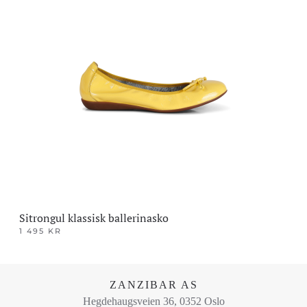
har
flere
varianter.
Alternativene
kan
velges
på
produktsiden
Sitrongul klassisk ballerinasko
1 495
KR
Dette
produktet
har
ZANZIBAR AS
flere
Hegdehaugsveien 36, 0352 Oslo