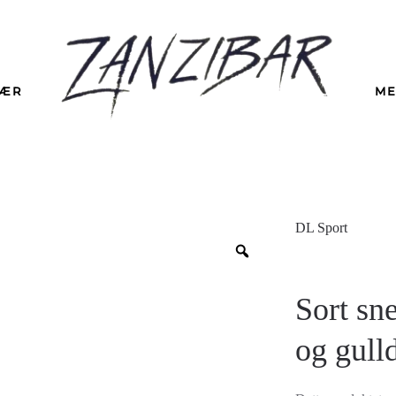
LÆR
ME
DL Sport
Sort sn
og gulld