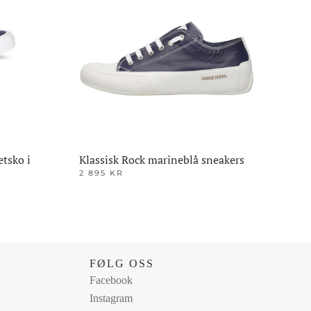
etsko i
Klassisk Rock marineblå sneakers
2 895
KR
Dette
produktet
har
flere
varianter.
FØLG OSS
Alternativene
Facebook
kan
Instagram