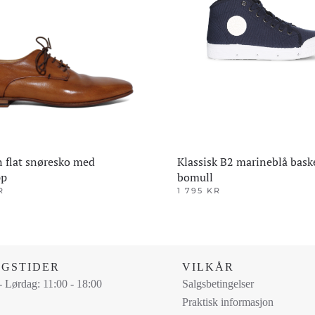
 flat snøresko med
Klassisk B2 marineblå bask
pp
bomull
R
1 795
KR
Dette
produktet
har
flere
NGSTIDER
VILKÅR
varianter.
 Lørdag: 11:00 - 18:00
Salgsbetingelser
ene
Alternativene
Praktisk informasjon
kan