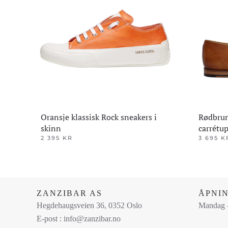
Oransje klassisk Rock sneakers i
Rødbrun
skinn
carrétu
2 395
KR
3 695
K
Dette
Dette
produktet
produktet
har
har
flere
flere
ZANZIBAR AS
ÅPNI
varianter.
varianter.
Hegdehaugsveien 36, 0352 Oslo
Mandag -
Alternativene
Alternativ
E-post : info@zanzibar.no
kan
kan