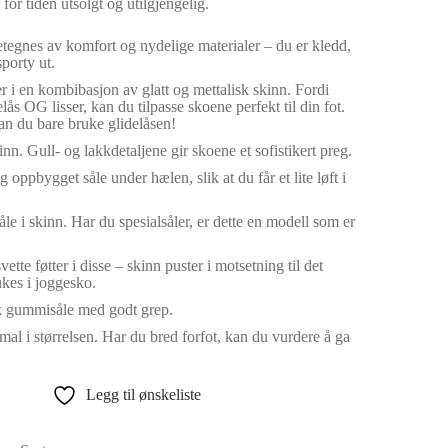
for tiden utsolgt og utilgjengelig.
tegnes av komfort og nydelige materialer – du er kledd,
porty ut.
r i en kombibasjon av glatt og mettalisk skinn. Fordi
lås OG lisser, kan du tilpasse skoene perfekt til din fot.
kan du bare bruke glidelåsen!
nn. Gull- og lakkdetaljene gir skoene et sofistikert preg.
 oppbygget såle under hælen, slik at du får et lite løft i
le i skinn. Har du spesialsåler, er dette en modell som er
vette føtter i disse – skinn puster i motsetning til det
ukes i joggesko.
k gummisåle med godt grep.
al i størrelsen. Har du bred forfot, kan du vurdere å ga
Legg til ønskeliste