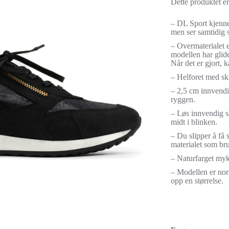
Dette produktet er 
– DL Sport kjenne
men ser samtidig s
– Overmaterialet e
modellen har glide
Når det er gjort, 
– Helforet med ski
– 2,5 cm innvendig
ryggen.
– Løs innvendig så
midt i blinken.
– Du slipper å få s
materialet som br
– Naturfarget my
– Modellen er norm
opp en størrelse.