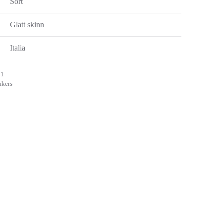
Sort
Glatt skinn
Italia
51
akers