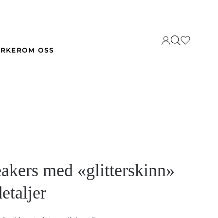
RKER
OM OSS
eakers med «glitterskinn»
etaljer