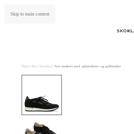
Skip to main content
SKO
K
Hjem
/
Sko
/
Sneakers
/ Sort sneakers med «glitterskinn» og gulldetaljer