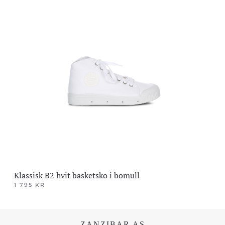
produktet
har
flere
varianter.
Alternativene
kan
velges
på
produktsiden
Klassisk B2 hvit basketsko i bomull
1 795
KR
Dette
produktet
har
ZANZIBAR AS