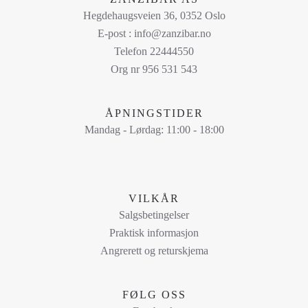
flere
Hegdehaugsveien 36, 0352 Oslo
varianter.
E-post : info@zanzibar.no
Alternativene
Telefon 22444550
kan
Org nr 956 531 543
velges
på
ÅPNINGSTIDER
produktsiden
Mandag - Lørdag: 11:00 - 18:00
VILKÅR
Salgsbetingelser
Praktisk informasjon
Angrerett og returskjema
FØLG OSS