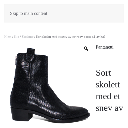
Skip to main content
Hjem
/
Sko
/
Skoletter
/ Sort skolett med et snev av cowboy boots på lav hæl
Pantanetti
Sort
skolett
med et
snev av