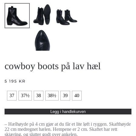
cowboy boots på lav hæl
5 195
KR
37
37½
38
38½
39
40
Legg i handlekurven
– Hælhøyde på 4 cm gjør at du får et lite løft i ryggen. Skafthøyde
22 cm medregnet hælen. Hempene er 2 cm. Skaftet har rett
skjæring, og slutter godt over ankelen.