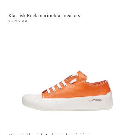
Klassisk Rock marineblå sneakers
2 895
KR
Dette
produktet
har
flere
varianter.
Alternativene
kan
velges
på
produktsiden