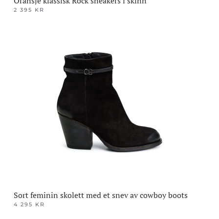
Oransje klassisk Rock sneakers i skinn
2 395
KR
Dette
produktet
har
flere
varianter.
Alternativene
kan
velges
på
produktsiden
Sort feminin skolett med et snev av cowboy boots
4 295
KR
Dette