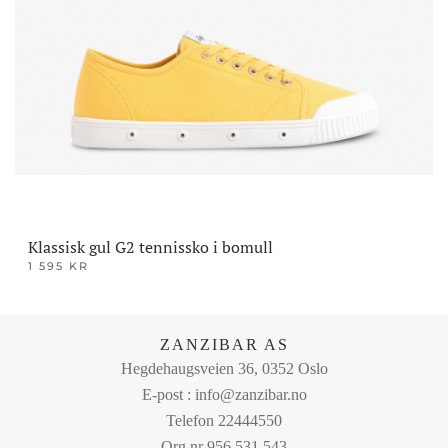
Alternativene
kan
velges
på
produktsiden
Klassisk gul G2 tennissko i bomull
1 595
KR
Dette
produktet
har
ZANZIBAR AS
flere
Hegdehaugsveien 36, 0352 Oslo
varianter.
E-post : info@zanzibar.no
Alternativene
Telefon 22444550
kan
Org nr 956 531 543