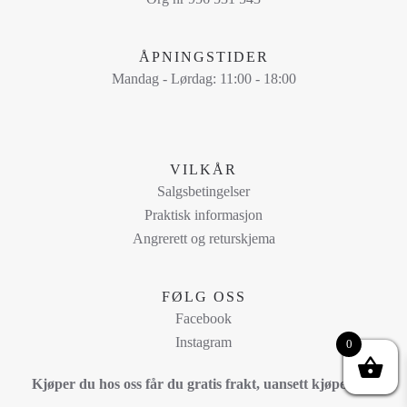
velges
på
ÅPNINGSTIDER
produktsiden
Mandag - Lørdag: 11:00 - 18:00
VILKÅR
Salgsbetingelser
Praktisk informasjon
Angrerett og returskjema
FØLG OSS
Facebook
Instagram
0
Kjøper du hos oss får du gratis frakt, uansett kjøpesum!