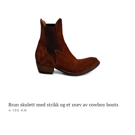
produktet
har
flere
varianter.
Alternativene
kan
velges
på
produktsiden
Brun skolett med strikk og et snev av cowboy boots
4 195
KR
Dette
produktet
har