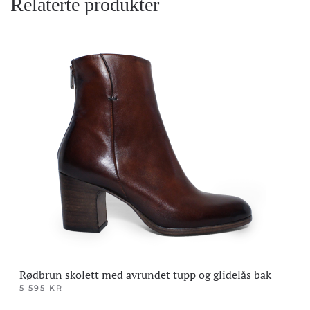
Relaterte produkter
Rødbrun skolett med avrundet tupp og glidelås bak
5 595
KR
Dette