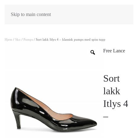
Skip to main content
Hjem
/
Sko
/
Pumps
/ Sort lakk Itlys 4 – klassisk pumps med spiss tupp
Free Lance
Sort
lakk
Itlys 4
–