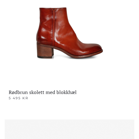
flere
varianter.
Alternativene
kan
velges
på
produktsiden
Rødbrun skolett med blokkhæl
5 495
KR
Dette
produktet
har
flere
varianter.