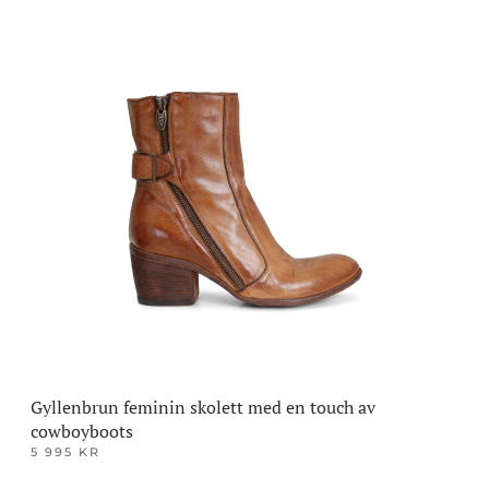
Dette
produktet
har
flere
varianter.
Alternativene
kan
velges
på
produktsiden
Gyllenbrun feminin skolett med en touch av
cowboyboots
5 995
KR
Dette