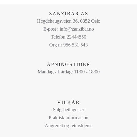
produktet
har
ZANZIBAR AS
flere
Hegdehaugsveien 36, 0352 Oslo
varianter.
E-post : info@zanzibar.no
Alternativene
Telefon 22444550
kan
Org nr 956 531 543
velges
på
ÅPNINGSTIDER
produktsiden
Mandag - Lørdag: 11:00 - 18:00
VILKÅR
Salgsbetingelser
Praktisk informasjon
Angrerett og returskjema