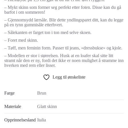
– Mykt skinn som former seg perfekt etter foten. Disse kan du gå
barfot i om sommeren!
– Gjennomsydd lærsåle. Blir dette yndlingsparet ditt, kan du legge
på en tynn gummisåle etterhvert.
– Sålekanten er farget ton i ton med selve skoen.
– Foret med skinn.
– Tøff, men feminin form. Passer til jeans, «dressbukse» og kjole.
– Modellen er stor i størrelsen. Husk at en loafer skal sitte litt
stramt når den er ny, fordi det ikke er noen mulighet å stramme inn
hverken med rem eller lisser.
Legg til ønskeliste
Farge
Brun
Materiale
Glatt skinn
Opprinnelsesland
Italia