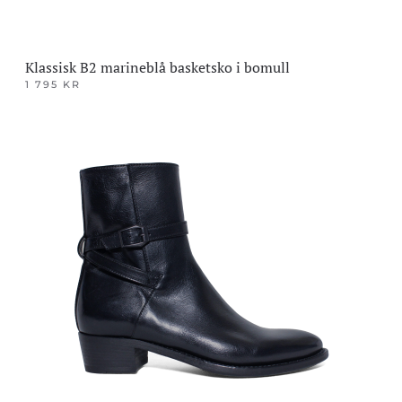
Klassisk B2 marineblå basketsko i bomull
1 795
KR
Dette
produktet
har
flere
varianter.
Alternativene
kan
velges
på
produktsiden