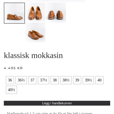
klassisk mokkasin
4 495
KR
36
36½
37
37½
38
38½
39
39½
40
40½
Legg i handlekurven
– Hælhøyde på 1,5 cm gjør at du får et lite løft i ryggen.