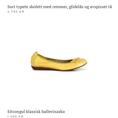
Sort typete skolett med remmer, glidelås og avspisset tå
4 795
KR
Dette
produktet
har
flere
varianter.
Alternativene
kan
velges
på
produktsiden
Sitrongul klassisk ballerinasko
1 495
KR