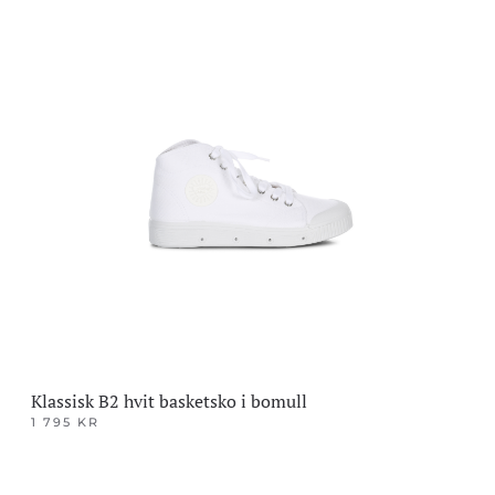
Klassisk B2 hvit basketsko i bomull
1 795
KR
Dette
produktet