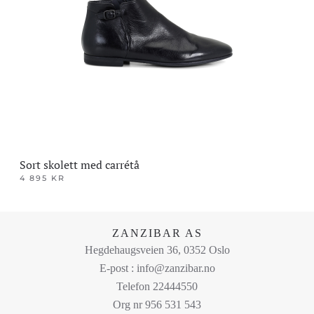
Alternativene
kan
velges
på
produktsiden
Sort skolett med carrétå
4 895
KR
Dette
produktet
har
ZANZIBAR AS
flere
Hegdehaugsveien 36, 0352 Oslo
varianter.
E-post : info@zanzibar.no
Alternativene
Telefon 22444550
kan
Org nr 956 531 543