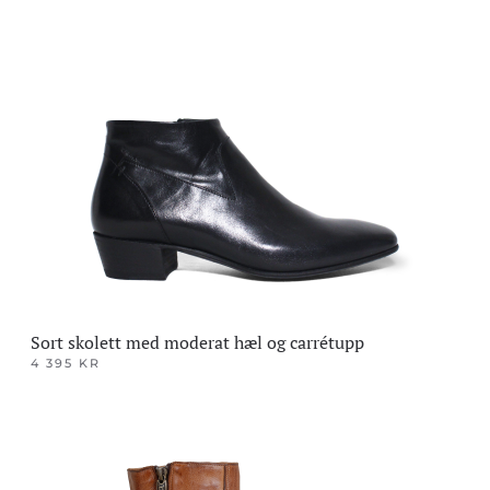
har
flere
varianter.
Alternativene
kan
velges
på
produktsiden
Sort skolett med moderat hæl og carrétupp
4 395
KR
Dette
produktet
har
flere