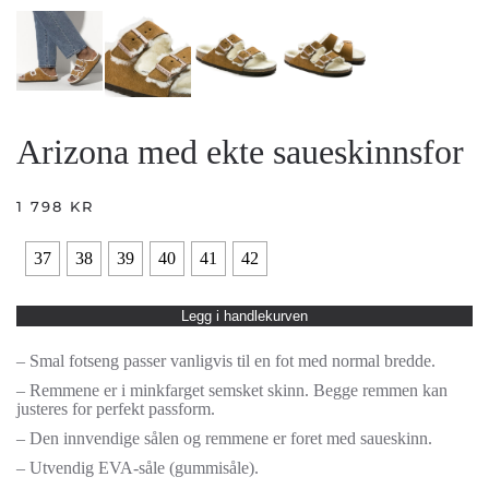
Arizona med ekte saueskinnsfor
1 798
KR
37
38
39
40
41
42
Legg i handlekurven
– Smal fotseng passer vanligvis til en fot med normal bredde.
– Remmene er i minkfarget semsket skinn. Begge remmen kan
justeres for perfekt passform.
– Den innvendige sålen og remmene er foret med saueskinn.
– Utvendig EVA-såle (gummisåle).