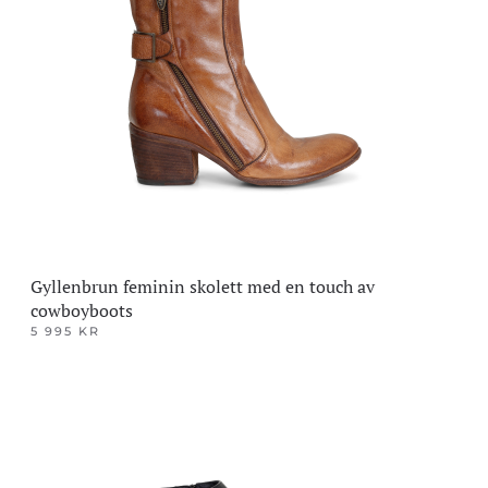
varianter.
Alternativene
kan
velges
på
produktsiden
Gyllenbrun feminin skolett med en touch av
cowboyboots
5 995
KR
Dette
produktet
har
flere
varianter.