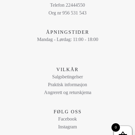
Alternativene
Telefon 22444550
kan
Org nr 956 531 543
velges
på
ÅPNINGSTIDER
produktsiden
Mandag - Lørdag: 11:00 - 18:00
VILKÅR
Salgsbetingelser
Praktisk informasjon
Angrerett og returskjema
FØLG OSS
Facebook
Instagram
0