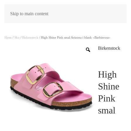
Skip to main content
Hjem
/
Sko
/
Birkenstock
/ High Shine Pink smal Arizona i blank «Barbierosa»
Birkenstock
High
Shine
Pink
smal