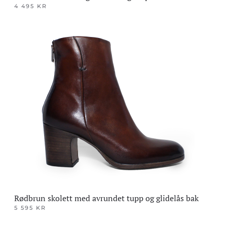
4 495
KR
Dette
produktet
har
flere
varianter.
Alternativene
kan
velges
på
produktsiden
Rødbrun skolett med avrundet tupp og glidelås bak
5 595
KR
Dette