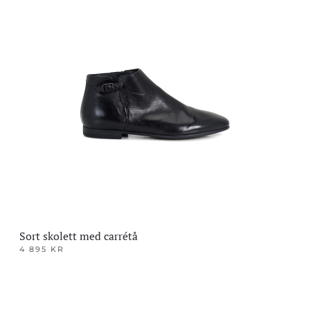
produktet
har
flere
varianter.
Alternativene
kan
velges
på
produktsiden
Sort skolett med carrétå
4 895
KR
Dette
produktet
har