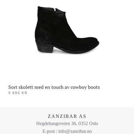
flere
varianter.
Alternativene
kan
velges
på
produktsiden
Sort skolett med en touch av cowboy boots
5 995
KR
Dette
produktet
har
ZANZIBAR AS
flere
Hegdehaugsveien 36, 0352 Oslo
varianter.
E-post : info@zanzibar.no