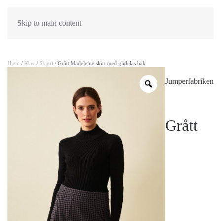
Skip to main content
Hjem
/
Klær
/
Skjørt
/ Grått Madeleine skirt med glidelås bak
Jumperfabriken
Grått