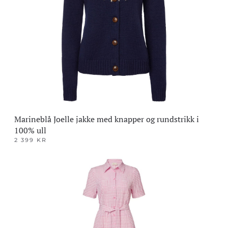
Marineblå Joelle jakke med knapper og rundstrikk i
100% ull
2 399
KR
Dette
produktet
har
flere
varianter.
Alternativene