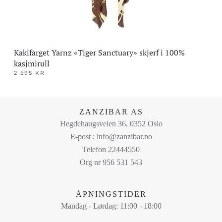
Kakifarget Yarnz «Tiger Sanctuary» skjerf i 100%
kasjmirull
2 595
KR
Dette
produktet
har
ZANZIBAR AS
flere
Hegdehaugsveien 36, 0352 Oslo
varianter.
E-post : info@zanzibar.no
Alternativene
Telefon 22444550
kan
Org nr 956 531 543
velges
på
ÅPNINGSTIDER
produktsiden
Mandag - Lørdag: 11:00 - 18:00