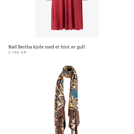
på
produktsiden
Rød Bertha kjole med et hint av gull
2 100
KR
Dette
produktet
har
flere
varianter.
Alternativene
kan
velges
på
produktsiden