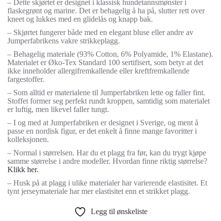
– Dette skjørtet er designet i klassisk hundetannsmønster i
flaskegrønt og marine. Det er behagelig å ha på, slutter rett over
kneet og lukkes med en glidelås og knapp bak.
– Skjørtet fungerer både med en elegant bluse eller andre av
Jumperfabrikens vakre strikkeplagg.
– Behagelig materiale (93% Cotton, 6% Polyamide, 1% Elastane).
Materialet er Øko-Tex Standard 100 sertifisert, som betyr at det
ikke inneholder allergifremkallende eller kreftfremkallende
fargestoffer.
– Som alltid er materialene til Jumperfabriken lette og faller fint.
Stoffet former seg perfekt rundt kroppen, samtidig som materialet
er luftig, men likevel faller tungt.
– I og med at Jumperfabriken er designet i Sverige, og ment å
passe en nordisk figur, er det enkelt å finne mange favoritter i
kolleksjonen.
– Normal i størrelsen. Har du et plagg fra før, kan du trygt kjøpe
samme størrelse i andre modeller. Hvordan finne riktig størrelse?
Klikk her.
– Husk på at plagg i ulike materialer har varierende elastisitet. Et
tynt jerseymateriale har mer elastisitet enn et strikket plagg.
Legg til ønskeliste