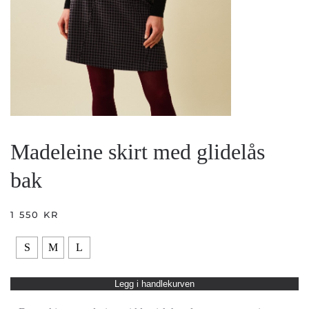
Madeleine skirt med glidelås
bak
1 550
KR
S
M
L
Legg i handlekurven