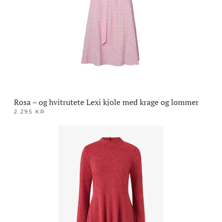
kan
velges
på
produktsiden
Rosa – og hvitrutete Lexi kjole med krage og lommer
2 295
KR
Dette
produktet
har
flere
varianter.
Alternativene
kan
velges