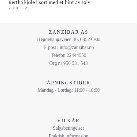
Bertha kjole i sort med et hint av sølv
2 100
KR
Dette
produktet
har
ZANZIBAR AS
flere
Hegdehaugsveien 36, 0352 Oslo
varianter.
E-post : info@zanzibar.no
Alternativene
Telefon 22444550
kan
Org nr 956 531 543
velges
på
ÅPNINGSTIDER
produktsiden
Mandag - Lørdag: 11:00 - 18:00
VILKÅR
Salgsbetingelser
Praktisk informasjon