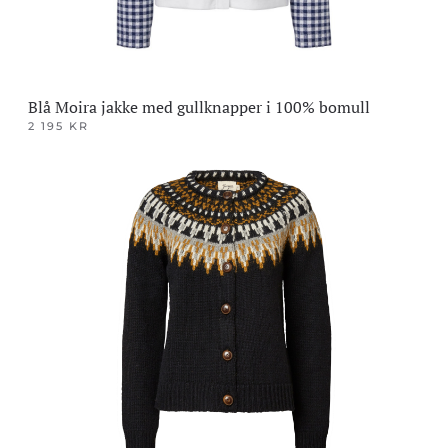
Blå Moira jakke med gullknapper i 100% bomull
2 195
KR
Dette
produktet
har
flere
varianter.
Alternativene
kan
velges
på
produktsiden