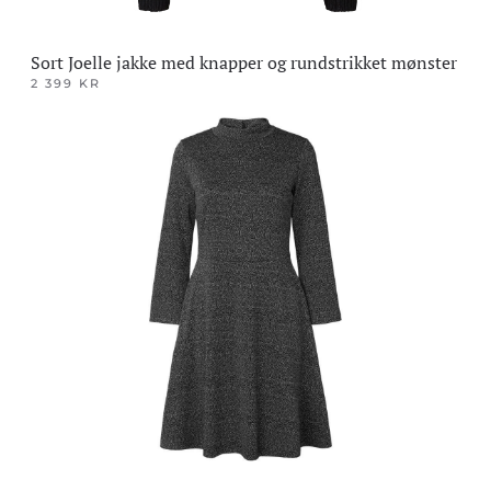
Sort Joelle jakke med knapper og rundstrikket mønster
2 399
KR
Dette
produktet
har
flere
varianter.
Alternativene
kan
velges
på
produktsiden