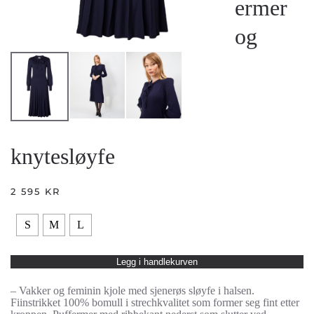
ermer
og
knytesløyfe
2 595
KR
S
M
L
Legg i handlekurven
– Vakker og feminin kjole med sjenerøs sløyfe i halsen.
Fiinstrikket 100% bomull i strechkvalitet som former seg fint etter