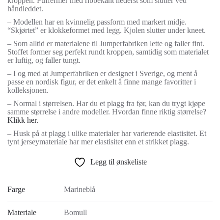
kroppen. Puffermer med ribbekant nederst som slutter ved
håndleddet.
– Modellen har en kvinnelig passform med markert midje.
“Skjørtet” er klokkeformet med legg. Kjolen slutter under kneet.
– Som alltid er materialene til Jumperfabriken lette og faller fint.
Stoffet former seg perfekt rundt kroppen, samtidig som materialet
er luftig, og faller tungt.
– I og med at Jumperfabriken er designet i Sverige, og ment å
passe en nordisk figur, er det enkelt å finne mange favoritter i
kolleksjonen.
– Normal i størrelsen. Har du et plagg fra før, kan du trygt kjøpe
samme størrelse i andre modeller. Hvordan finne riktig størrelse?
Klikk her.
– Husk på at plagg i ulike materialer har varierende elastisitet. Et
tynt jerseymateriale har mer elastisitet enn et strikket plagg.
Legg til ønskeliste
Farge
Marineblå
Materiale
Bomull