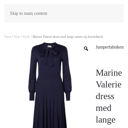
Skip to main content
Hjem
/
Klær
/
Kjole
/ Marine Valerie dress med lange ermer og knytesløyfe
Jumperfabriken
Marine
Valerie
dress
med
lange