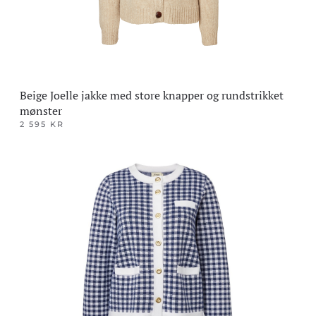
Beige Joelle jakke med store knapper og rundstrikket
mønster
2 595
KR
Dette
produktet
har
flere
varianter.
Alternativene
kan
velges
på
produktsiden