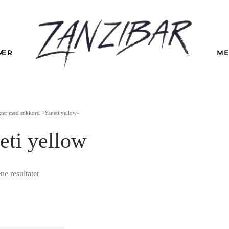
LÆR
ME
ter med stikkord «Yaneti yellow»
eti yellow
ne resultatet