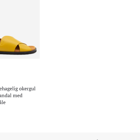
ehagelig okergul
sandal med
åle
R