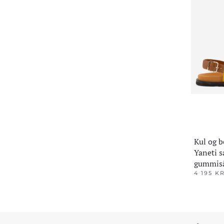
Kul og b
Yaneti 
gummis
4 195
K
Dette
produktet
har
flere