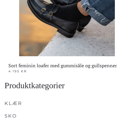
Sort feminin loafer med gummisåle og gullspenner
4 195
KR
Dette
Produktkategorier
produktet
har
flere
KLÆR
varianter.
SKO
Alternativene
kan
velges