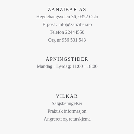
på
ZANZIBAR AS
produktsiden
Hegdehaugsveien 36, 0352 Oslo
E-post : info@zanzibar.no
Telefon 22444550
Org nr 956 531 543
ÅPNINGSTIDER
Mandag - Lørdag: 11:00 - 18:00
VILKÅR
Salgsbetingelser
Praktisk informasjon
Angrerett og returskjema