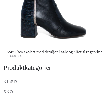
Sort Ukea skolett med detaljer i sølv og blått slangeprint
4 895
KR
Dette
Produktkategorier
produktet
har
flere
KLÆR
varianter.
SKO
Alternativene
kan
velges