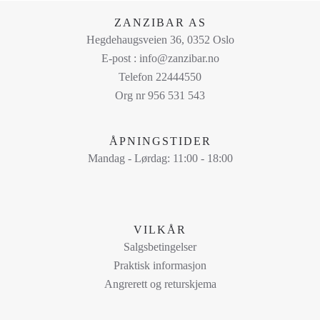
på
ZANZIBAR AS
produktsiden
Hegdehaugsveien 36, 0352 Oslo
E-post : info@zanzibar.no
Telefon 22444550
Org nr 956 531 543
ÅPNINGSTIDER
Mandag - Lørdag: 11:00 - 18:00
VILKÅR
Salgsbetingelser
Praktisk informasjon
Angrerett og returskjema