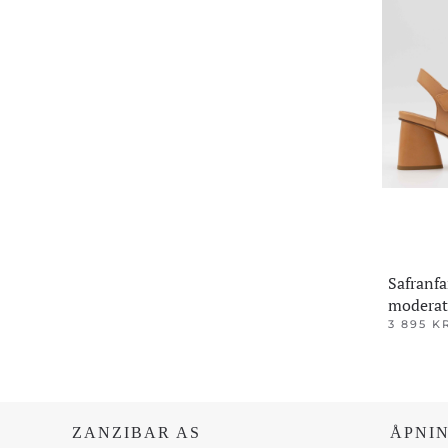
Safranfa
moderat
3 895
K
Dette
produktet
har
flere
ZANZIBAR AS
ÅPNI
varianter.