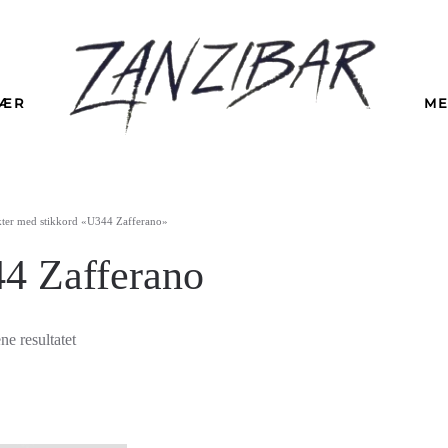
LÆR
ME
ter med stikkord «U344 Zafferano»
4 Zafferano
ne resultatet