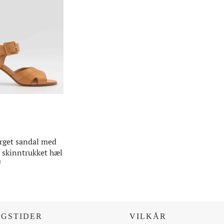
rget sandal med
 skinntrukket hæl
R
NGSTIDER
VILKÅR