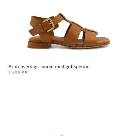
Brun hverdagssandal med gullspenne
3 895
KR
Dette
produktet
har
flere
varianter.
Alternativene
kan
velges