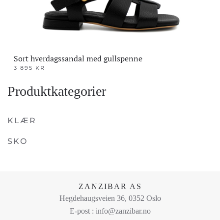
Sort hverdagssandal med gullspenne
3 895
KR
Dette
Produktkategorier
produktet
har
flere
KLÆR
varianter.
SKO
Alternativene
kan
velges
på
ZANZIBAR AS
produktsiden
Hegdehaugsveien 36, 0352 Oslo
E-post : info@zanzibar.no