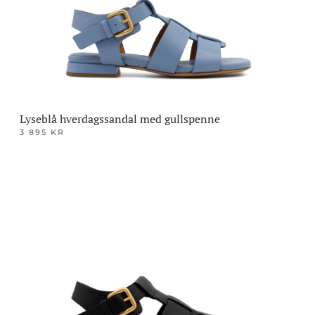
på
produktsiden
Lyseblå hverdagssandal med gullspenne
3 895
KR
Dette
produktet
har
flere
varianter.
Alternativene
kan
velges
på
produktsiden