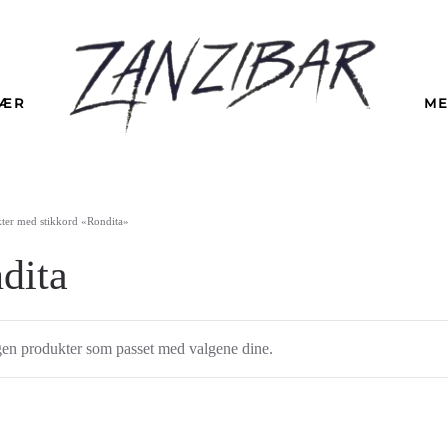
LÆR
ME
ter med stikkord «Rondita»
dita
gen produkter som passet med valgene dine.