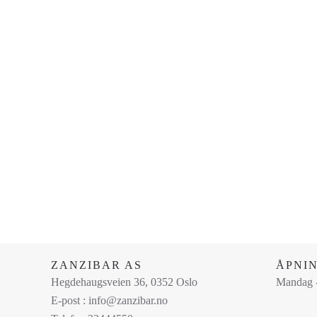
ZANZIBAR AS
ÅPNI
Hegdehaugsveien 36, 0352 Oslo
Mandag -
E-post : info@zanzibar.no