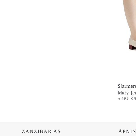
Sjarmer
Mary-Je
4 195
K
Dette
produktet
har
flere
ZANZIBAR AS
ÅPNI
varianter.