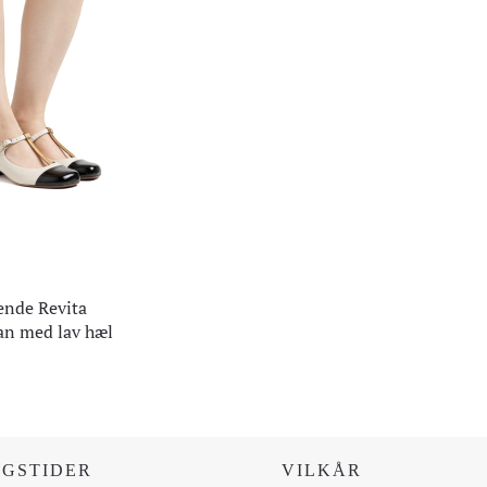
ende Revita
an med lav hæl
R
NGSTIDER
VILKÅR