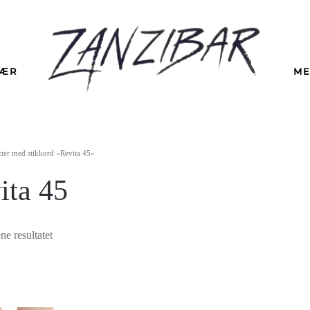
LÆR
ME
ter med stikkord «Revita 45»
ita 45
ne resultatet