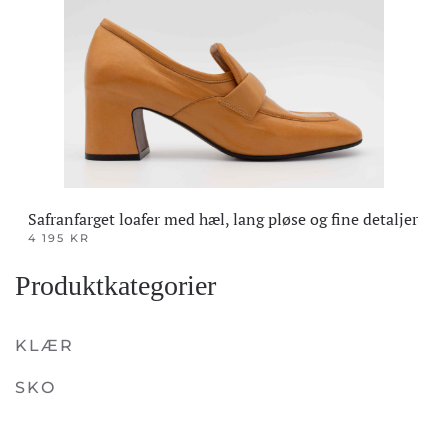
Safranfarget loafer med hæl, lang pløse og fine detaljer
4 195
KR
Dette
Produktkategorier
produktet
har
flere
KLÆR
varianter.
SKO
Alternativene
kan
velges