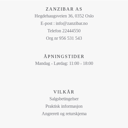
på
ZANZIBAR AS
produktsiden
Hegdehaugsveien 36, 0352 Oslo
E-post : info@zanzibar.no
Telefon 22444550
Org nr 956 531 543
ÅPNINGSTIDER
Mandag - Lørdag: 11:00 - 18:00
VILKÅR
Salgsbetingelser
Praktisk informasjon
Angrerett og returskjema