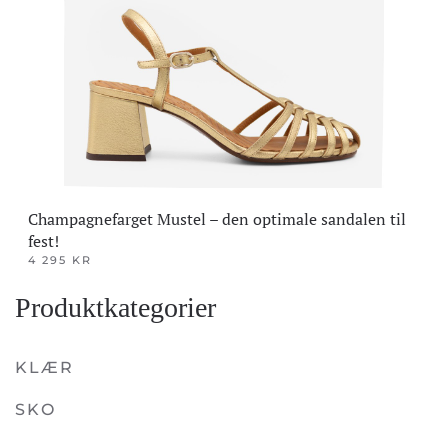
Champagnefarget Mustel – den optimale sandalen til
fest!
4 295
KR
Dette
Produktkategorier
produktet
har
flere
KLÆR
varianter.
SKO
Alternativene
kan