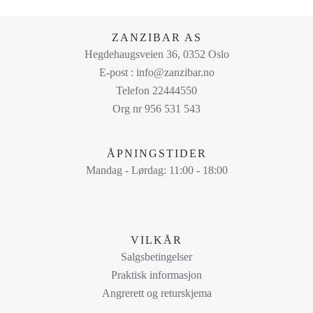
velges
på
ZANZIBAR AS
produktsiden
Hegdehaugsveien 36, 0352 Oslo
E-post : info@zanzibar.no
Telefon 22444550
Org nr 956 531 543
ÅPNINGSTIDER
Mandag - Lørdag: 11:00 - 18:00
VILKÅR
Salgsbetingelser
Praktisk informasjon
Angrerett og returskjema