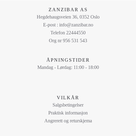
på
ZANZIBAR AS
produktsiden
Hegdehaugsveien 36, 0352 Oslo
E-post : info@zanzibar.no
Telefon 22444550
Org nr 956 531 543
ÅPNINGSTIDER
Mandag - Lørdag: 11:00 - 18:00
VILKÅR
Salgsbetingelser
Praktisk informasjon
Angrerett og returskjema