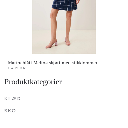
Marineblått Melina skjørt med stikklommer
1 499
KR
Dette
Produktkategorier
produktet
har
flere
KLÆR
varianter.
SKO
Alternativene
kan
velges