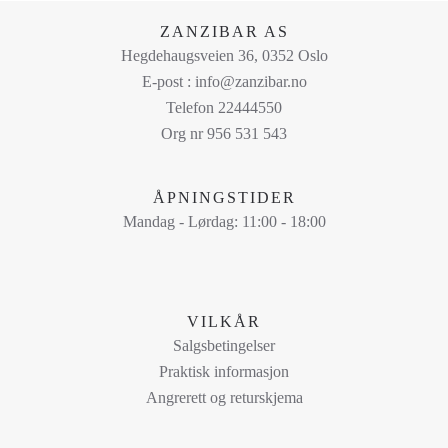
på
ZANZIBAR AS
produktsiden
Hegdehaugsveien 36, 0352 Oslo
E-post : info@zanzibar.no
Telefon 22444550
Org nr 956 531 543
ÅPNINGSTIDER
Mandag - Lørdag: 11:00 - 18:00
VILKÅR
Salgsbetingelser
Praktisk informasjon
Angrerett og returskjema