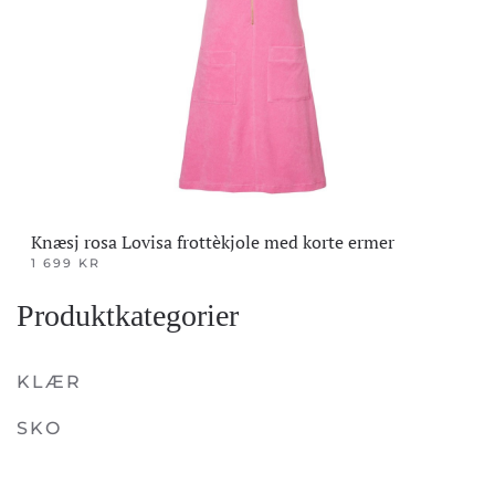
Knæsj rosa Lovisa frottèkjole med korte ermer
1 699
KR
Dette
Produktkategorier
produktet
har
flere
KLÆR
varianter.
SKO
Alternativene
kan
velges